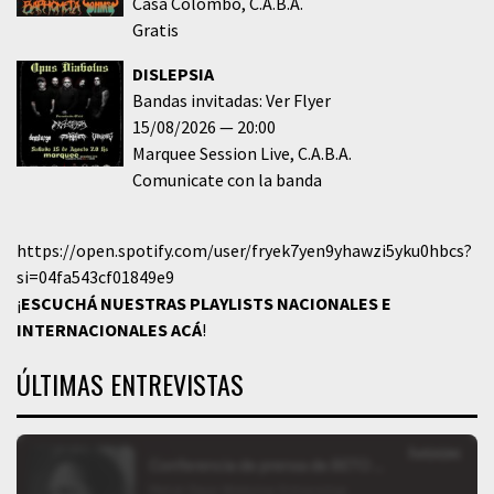
Casa Colombo
C.A.B.A.
Gratis
DISLEPSIA
Bandas invitadas: Ver Flyer
15/08/2026
20:00
Marquee Session Live
C.A.B.A.
Comunicate con la banda
https://open.spotify.com/user/fryek7yen9yhawzi5yku0hbcs?
si=04fa543cf01849e9
¡
ESCUCHÁ NUESTRAS PLAYLISTS NACIONALES E
INTERNACIONALES
ACÁ
!
ÚLTIMAS ENTREVISTAS