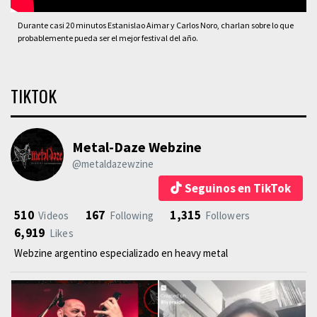
Durante casi 20 minutos Estanislao Aimar y Carlos Noro, charlan sobre lo que
probablemente pueda ser el mejor festival del año.
TIKTOK
Metal-Daze Webzine
@metaldazewzine
Seguinos en TikTok
510
167
1,315
Videos
Following
Followers
6,919
Likes
Webzine argentino especializado en heavy metal