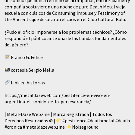
un sonido que nunca terminó de acompañar, Patrick Mameli y
compañía sostuvieron una noche de puro Death Metal vieja
escuela con clásicos de Consuming Impulse y Testimony of
the Ancients que desataron el caos en el Club Cultural Bula.
¿Pudo el oficio imponerse a los problemas técnicos? ¿Cómo
respondió el público ante una de las bandas fundamentales
del género?
Franco G. Felice
cortesía Sergio Mella
Link en historias
https://metaldazeweb.com/pestilence-en-vivo-en-
argentina-el-sonido-de-la-perseverancia/
| Metal-Daze Webzine | Marca Registrada | Todos los
Derechos Reservados © |
#pestilence
#deathmetal
#death
#cronica
#metaldazewebzine
Noiseground