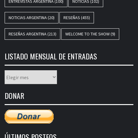
ENTREVISTAS ARGENTINA
(100)
NOTICIAS
(102)
NOTICIAS ARGENTINA
(20)
RESEÑAS
(455)
RESEÑAS ARGENTINA
(213)
WELCOME TO THE SHOW
(9)
LISTADO MENSUAL DE ENTRADAS
Listado
mensual
de
DONAR
entradas
ÚLTIMOS POSTEOS