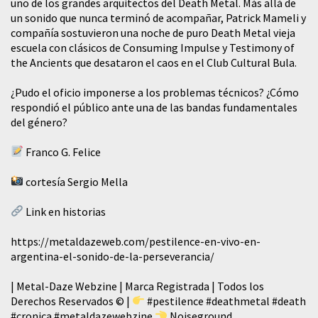
uno de los grandes arquitectos del Death Metal. Más allá de
un sonido que nunca terminó de acompañar, Patrick Mameli y
compañía sostuvieron una noche de puro Death Metal vieja
escuela con clásicos de Consuming Impulse y Testimony of
the Ancients que desataron el caos en el Club Cultural Bula.
¿Pudo el oficio imponerse a los problemas técnicos? ¿Cómo
respondió el público ante una de las bandas fundamentales
del género?
Franco G. Felice
cortesía Sergio Mella
Link en historias
https://metaldazeweb.com/pestilence-en-vivo-en-
argentina-el-sonido-de-la-perseverancia/
| Metal-Daze Webzine | Marca Registrada | Todos los
Derechos Reservados © |
#pestilence
#deathmetal
#death
#cronica
#metaldazewebzine
Noiseground