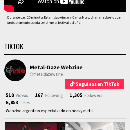
Durante casi 20 minutos Estanislao Aimar y Carlos Noro, charlan sobre lo que
probablemente pueda ser el mejor festival del año.
TIKTOK
Metal-Daze Webzine
@metaldazewzine
Seguinos en TikTok
510
167
1,305
Videos
Following
Followers
6,853
Likes
Webzine argentino especializado en heavy metal