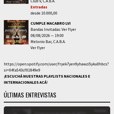
Club V
C.A.B.A.
Entradas
desde 10.000,00
CUMPLE MACABRO LVI
Bandas Invitadas: Ver flyer
08/08/2026
19:00
Melonio Bar
C.A.B.A.
Ver flyer
https://open.spotify.com/user/fryek7yen9yhawzi5yku0hbcs?
si=04fa543cf01849e9
¡
ESCUCHÁ NUESTRAS PLAYLISTS NACIONALES E
INTERNACIONALES
ACÁ
!
ÚLTIMAS ENTREVISTAS