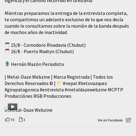
vigencia y el camino recorrido en la escena.
Mientras preparamos la entrega de la entrevista completa,
te compartimos un adelanto exclusivo de lo que nos decía
cuando le consultamos sobre la reunión de la banda después
de muchos años de inactividad.
15/8 - Comodoro Rivadavia (Chubut)
16/8 - Puerto Madryn (Chubut)
Hernán Mazón Periodista
| Metal-Daze Webzine | Marca Registrada | Todos los
Derechos Reservados © |
#nepal
#betovazquez
#girapatagonica
#entrevista
#metaldazewebzine
MCPTP
Producciónes RGB Producciones
70
3
Ver en Facebook