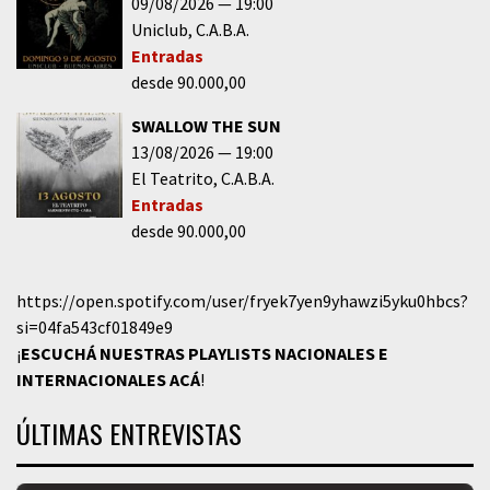
09/08/2026
19:00
Uniclub
C.A.B.A.
Entradas
desde 90.000,00
SWALLOW THE SUN
13/08/2026
19:00
El Teatrito
C.A.B.A.
Entradas
desde 90.000,00
https://open.spotify.com/user/fryek7yen9yhawzi5yku0hbcs?
si=04fa543cf01849e9
¡
ESCUCHÁ NUESTRAS PLAYLISTS NACIONALES E
INTERNACIONALES
ACÁ
!
ÚLTIMAS ENTREVISTAS