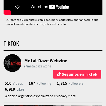
Durante casi 20 minutos Estanislao Aimar y Carlos Noro, charlan sobre lo que
probablemente pueda ser el mejor festival del año.
TIKTOK
Metal-Daze Webzine
@metaldazewzine
Seguinos en TikTok
510
167
1,315
Videos
Following
Followers
6,919
Likes
Webzine argentino especializado en heavy metal