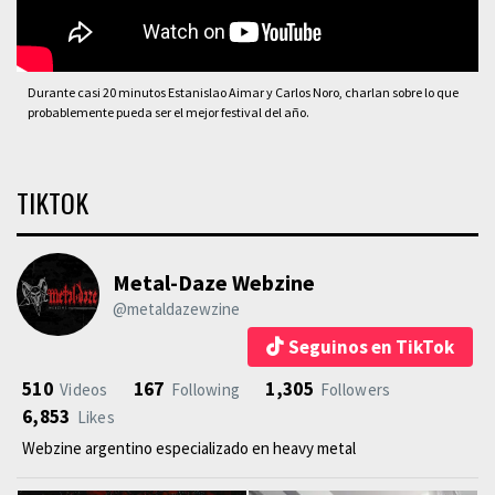
Durante casi 20 minutos Estanislao Aimar y Carlos Noro, charlan sobre lo que
probablemente pueda ser el mejor festival del año.
TIKTOK
Metal-Daze Webzine
@metaldazewzine
Seguinos en TikTok
510
167
1,305
Videos
Following
Followers
6,853
Likes
Webzine argentino especializado en heavy metal