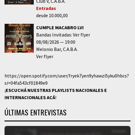
Club V
C.A.B.A.
Entradas
desde 10.000,00
CUMPLE MACABRO LVI
Bandas Invitadas: Ver flyer
08/08/2026
19:00
Melonio Bar
C.A.B.A.
Ver flyer
https://open.spotify.com/user/fryek7yen9yhawzi5yku0hbcs?
si=04fa543cf01849e9
¡
ESCUCHÁ NUESTRAS PLAYLISTS NACIONALES E
INTERNACIONALES
ACÁ
!
ÚLTIMAS ENTREVISTAS