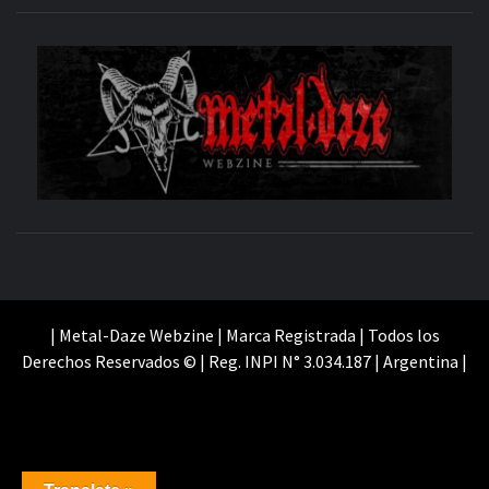
M
SITIO OFICIAL
WE
| Metal-Daze Webzine | Marca Registrada | Todos los
Derechos Reservados © | Reg. INPI N° 3.034.187 | Argentina |