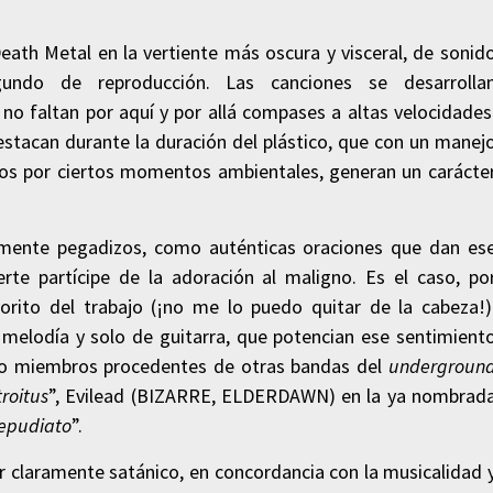
ath Metal en la vertiente más oscura y visceral, de sonid
undo de reproducción. Las canciones se desarrolla
o faltan por aquí y por allá compases a altas velocidades
stacan durante la duración del plástico, que con un manej
uados por ciertos momentos ambientales, generan un carácte
temente pegadizos, como auténticas oraciones que dan es
erte partícipe de la adoración al maligno. Es el caso, po
vorito del trabajo (¡no me lo puedo quitar de la cabeza!)
 melodía y solo de guitarra, que potencian ese sentimient
do miembros procedentes de otras bandas del
undergroun
troitus
”, Evilead (BIZARRE, ELDERDAWN) en la ya nombrad
epudiato
”.
er claramente satánico, en concordancia con la musicalidad 