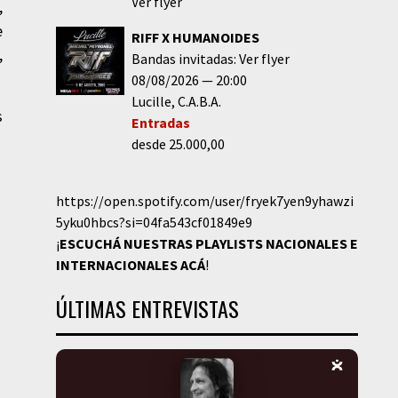
Ver flyer
,
e
RIFF X HUMANOIDES
,
Bandas invitadas: Ver flyer
08/08/2026
20:00
Lucille
C.A.B.A.
s
Entradas
desde 25.000,00
https://open.spotify.com/user/fryek7yen9yhawzi
5yku0hbcs?si=04fa543cf01849e9
¡
ESCUCHÁ NUESTRAS PLAYLISTS NACIONALES E
INTERNACIONALES
ACÁ
!
ÚLTIMAS ENTREVISTAS