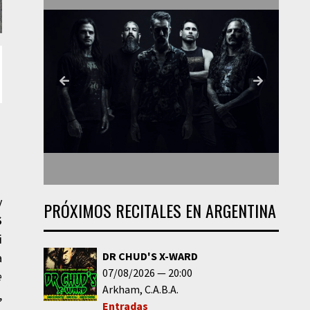
y
PRÓXIMOS RECITALES EN ARGENTINA
S
i
DR CHUD'S X-WARD
a
07/08/2026
20:00
e
Arkham
C.A.B.A.
,
Entradas