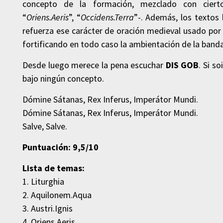
concepto de la formación, mezclado con ciert
“
Oriens.Aeris
”, “
Occidens.Terra
”-. Además, los textos
refuerza ese carácter de oración medieval usado por 
fortificando en todo caso la ambientación de la banda
Desde luego merece la pena escuchar
DIS GOB
. Si s
bajo ningún concepto.
Dómine Sátanas, Rex Inferus, Imperátor Mundi.
Dómine Sátanas, Rex Inferus, Imperátor Mundi.
Salve, Salve.
Puntuación: 9,5/10
Lista de temas:
1. Liturghia
2. Aquilonem.Aqua
3. Austri.Ignis
4. Oriens.Aeris