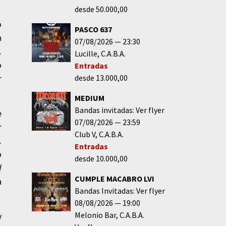
desde 50.000,00
o
PASCO 637
n
07/08/2026
23:30
.
Lucille
C.A.B.A.
o
Entradas
r
desde 13.000,00
MEDIUM
Bandas invitadas: Ver flyer
e
07/08/2026
23:59
r
Club V
C.A.B.A.
.
Entradas
o
desde 10.000,00
d
CUMPLE MACABRO LVI
a
Bandas Invitadas: Ver flyer
08/08/2026
19:00
Melonio Bar
C.A.B.A.
y