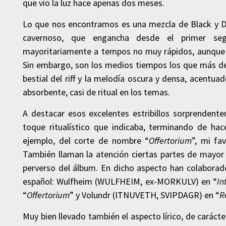
que vio la luz hace apenas dos meses.
Lo que nos encontramos es una mezcla de Black y De
cavernoso, que engancha desde el primer seg
mayoritariamente a tempos no muy rápidos, aunque n
Sin embargo, son los medios tiempos los que más de
bestial del riff y la melodía oscura y densa, acent
absorbente, casi de ritual en los temas.
A destacar esos excelentes estribillos sorprenden
toque ritualístico que indicaba, terminando de hac
ejemplo, del corte de nombre “
Offertorium
”, mi fa
También llaman la atención ciertas partes de mayor
perverso del álbum. En dicho aspecto han colabora
español: Wulfheim (WULFHEIM, ex-MORKULV) en “
In
“
Offertorium
” y Volundr (ITNUVETH, SVIPDAGR) en “
R
Muy bien llevado también el aspecto lírico, de caráct