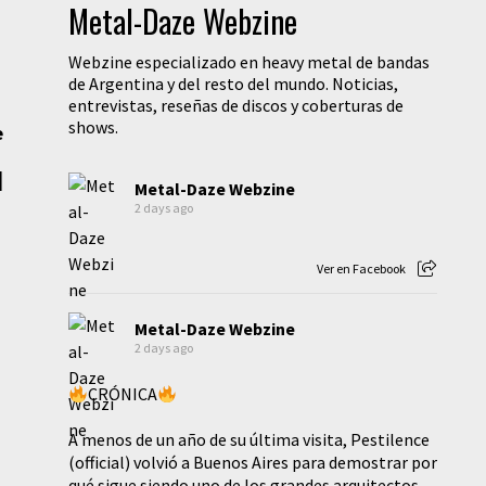
Metal-Daze Webzine
Webzine especializado en heavy metal de bandas
de Argentina y del resto del mundo. Noticias,
entrevistas, reseñas de discos y coberturas de
shows.
e
|
Metal-Daze Webzine
2 days ago
Ver en Facebook
Metal-Daze Webzine
2 days ago
CRÓNICA
A menos de un año de su última visita, Pestilence
(official) volvió a Buenos Aires para demostrar por
qué sigue siendo uno de los grandes arquitectos