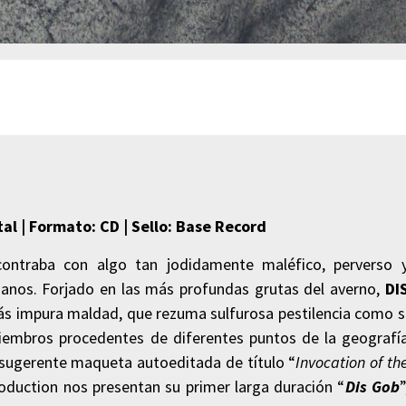
al | Formato: CD | Sello: Base Record
ntraba con algo tan jodidamente maléfico, perverso 
nos. Forjado en las más profundas grutas del averno,
DI
ás impura maldad, que rezuma sulfurosa pestilencia como s
iembros procedentes de diferentes puntos de la geografí
 sugerente maqueta autoeditada de título “
Invocation of th
roduction nos presentan su primer larga duración “
Dis Gob
”