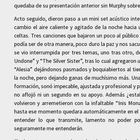
quedaba de su presentación anterior sin Murphy sobre 
Acto seguido, dieron paso a un mini set acústico i
cambio el aire caliente y agitado de la noche hacia
celtas. Tres canciones que bajaron un poco al públic
podía ser de otra manera, poco duro la paz y nos sac
se vio interrumpida por tres temas, uno tras otro,
Undone” y “The Silver Sister”, tras lo cual agregar
“Alesia” dejándonos pasmados y boquiabiertos al ti
la noche, pero dejando ganas de muchísimo más. Una
formación, sonó impecable, ajustada y profesional y p
no aflojó ni un segundo en su apoyo. Además ¿esta
volvieron y arremetieron con la infaltable “Inis Mo
hasta ese momento quedara automáticamente en el olv
entender lo que transmite, lamento no poder pon
seguramente me entenderán.