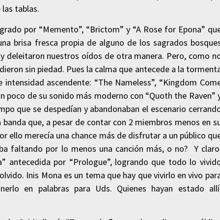
las tablas.
ntegrado por “Memento”, “Brictom” y “A Rose for Epona” qu
 una brisa fresca propia de alguno de los sagrados bosque
o y deleitaron nuestros oídos de otra manera. Pero, como n
udieron sin piedad. Pues la calma que antecede a la torment
 de intensidad ascendente: “The Nameless”, “Kingdom Com
on un poco de su sonido más moderno con “Quoth the Raven” 
empo que se despedían y abandonaban el escenario cerrand
 banda que, a pesar de contar con 2 miembros menos en s
or ello merecía una chance más de disfrutar a un público qu
ba faltando por lo menos una canción más, o no? Y claro
na” antecedida por “Prologue”, logrando que todo lo vivid
ido. Inis Mona es un tema que hay que vivirlo en vivo par
erlo en palabras para Uds. Quienes hayan estado allí