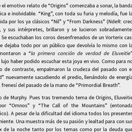
e el emotivo relato de “Origins” comenzaba a sonar, la band
ca e inolvidable. “King”, con toda su furia y melodía, fue l
uida por los ya clásicos “Nil” y “From Darkness” (NdeR: cre
, y sus intérpretes, brillaron y se lucieron sobradamente
. Se escuchaban los coros desenfrenados de un Vorterix cas
e dejaba todo por un público que devolvía lo mismo con l
emontaron a “
la primera canción de verdad de Eluveitie
n lujo haber podido escuchar esta joya en vivo. Como para n
o de contraste, empalmaron la crudeza del pasado con e
” nuevamente sacudiendo el predio, llenándolo de energí
l frenesí del pasado de la mano de “Primordial Breath”.
to de Murphy. Pues tras tremendo tema de Origins, Eluveiti
 por “Omnos” y “The Call of the Mountains” (entonad
co). A pesar de la dificultad del idioma todos los presente
niente. Una muestra más de su pasión y lealtad para con su
ax de la noche tanto por los temas como por la deuda qu