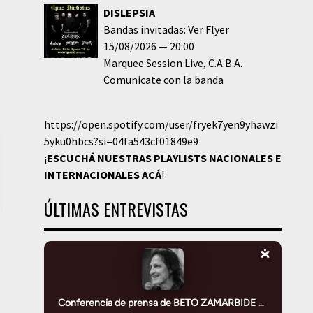
DISLEPSIA
Bandas invitadas: Ver Flyer
15/08/2026
20:00
Marquee Session Live
C.A.B.A.
Comunicate con la banda
https://open.spotify.com/user/fryek7yen9yhawzi
5yku0hbcs?si=04fa543cf01849e9
¡
ESCUCHÁ NUESTRAS PLAYLISTS NACIONALES E
INTERNACIONALES
ACÁ
!
ÚLTIMAS ENTREVISTAS