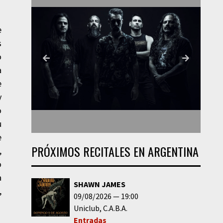
e
s
o
a
e
y
o
u
e
PRÓXIMOS RECITALES EN ARGENTINA
,
o
a
SHAWN JAMES
,
09/08/2026
19:00
Uniclub
C.A.B.A.
Entradas