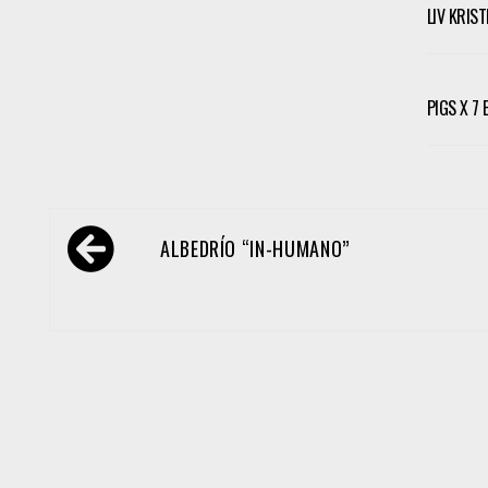
LIV KRIS
PIGS X 7
Navegación
ALBEDRÍO “IN-HUMANO”
de
entradas