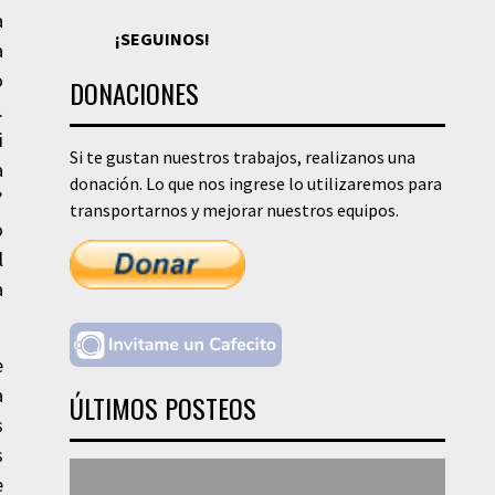
a
¡SEGUINOS!
a
o
DONACIONES
.
i
Si te gustan nuestros trabajos, realizanos una
a
donación. Lo que nos ingrese lo utilizaremos para
”
transportarnos y mejorar nuestros equipos.
o
l
a
e
a
ÚLTIMOS POSTEOS
s
s
e