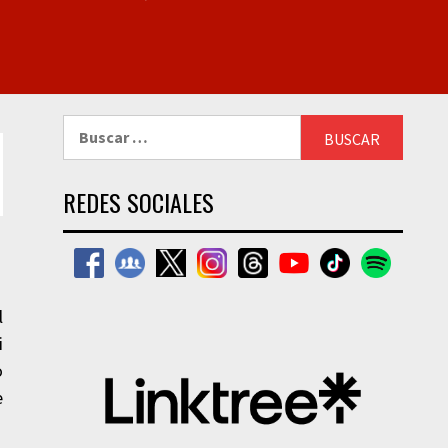
Buscar:
REDES SOCIALES
l
i
o
e