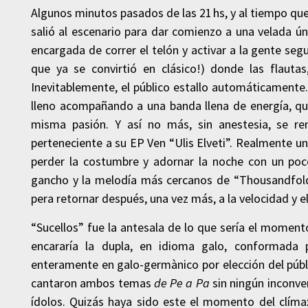
Algunos minutos pasados de las 21 hs, y al tiempo qu
salió al escenario para dar comienzo a una velada úni
encargada de correr el telón y activar a la gente seg
que ya se convirtió en clásico!) donde las flautas
Inevitablemente, el público estallo automáticamente
lleno acompañando a una banda llena de energía, qu
misma pasión. Y así no más, sin anestesia, se r
perteneciente a su EP Ven “Ulis Elveti”. Realmente u
perder la costumbre y adornar la noche con un poc
gancho y la melodía más cercanos de “Thousandfold
pera retornar después, una vez más, a la velocidad y e
“Sucellos” fue la antesala de lo que sería el momen
encararía la dupla, en idioma galo, conformada
enteramente en galo-germànico por elección del públi
cantaron ambos temas
de Pe a Pa
sin ningún inconve
ídolos. Quizás haya sido este el momento del clím