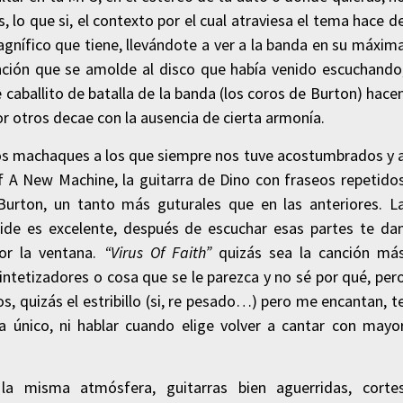
, lo que si, el contexto por el cual atraviesa el tema hace d
agnífico que tiene, llevándote a ver a la banda en su máxim
ción que se amolde al disco que había venido escuchando
 caballito de batalla de la banda (los coros de Burton) hace
r otros decae con la ausencia de cierta armonía.
ros machaques a los que siempre nos tuve acostumbrados y 
f A New Machine, la guitarra de Dino con fraseos repetido
Burton, un tanto más guturales que en las anteriores. L
de es excelente, después de escuchar esas partes te da
por la ventana.
“Virus Of Faith”
quizás sea la canción má
intetizadores o cosa que se le parezca y no sé por qué, per
, quizás el estribillo (si, re pesado…) pero me encantan, t
a único, ni hablar cuando elige volver a cantar con mayo
 la misma atmósfera, guitarras bien aguerridas, corte