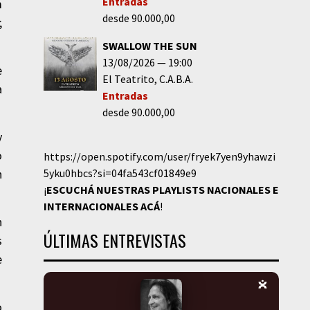
Entradas
m
desde 90.000,00
;
SWALLOW THE SUN
13/08/2026
19:00
e
El Teatrito
C.A.B.A.
a
Entradas
desde 90.000,00
y
o
https://open.spotify.com/user/fryek7yen9yhawzi
n
5yku0hbcs?si=04fa543cf01849e9
¡
ESCUCHÁ NUESTRAS PLAYLISTS NACIONALES E
INTERNACIONALES
ACÁ
!
n
ÚLTIMAS ENTREVISTAS
s
e
o