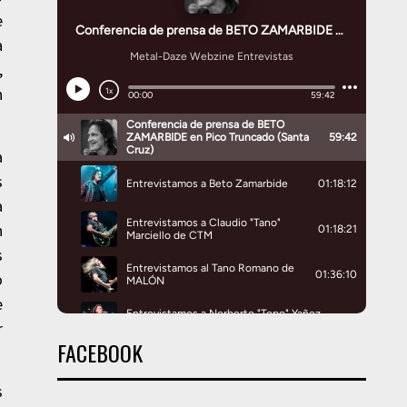
e
a
,
n
a
s
a
n
s
o
e
r
FACEBOOK
s