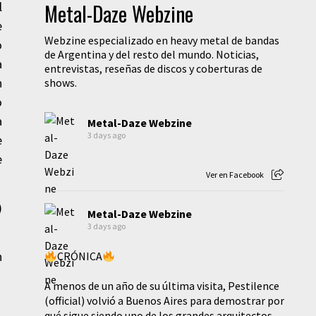
l
Metal-Daze Webzine
e
Webzine especializado en heavy metal de bandas
o
de Argentina y del resto del mundo. Noticias,
a
entrevistas, reseñas de discos y coberturas de
n
shows.
o
a
Metal-Daze Webzine
3 days ago
e
e
Ver en Facebook
)
Metal-Daze Webzine
3 days ago
n
CRÓNICA
A menos de un año de su última visita, Pestilence
(official) volvió a Buenos Aires para demostrar por
qué sigue siendo uno de los grandes arquitectos