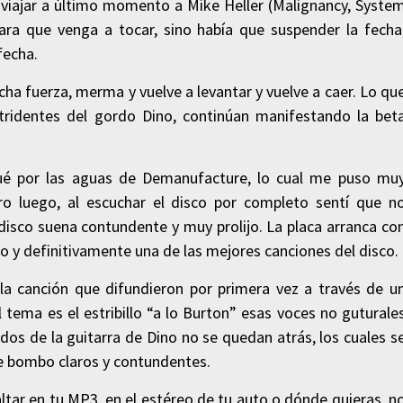
on viajar a último momento a Mike Heller (Malignancy, Syste
para que venga a tocar, sino había que suspender la fecha
fecha.
cha fuerza, merma y vuelve a levantar y vuelve a caer. Lo qu
tridentes del gordo Dino, continúan manifestando la bet
ué por las aguas de Demanufacture, lo cual me puso mu
ro luego, al escuchar el disco por completo sentí que n
isco suena contundente y muy prolijo. La placa arranca co
o y definitivamente una de las mejores canciones del disco.
la canción que difundieron por primera vez a través de u
l tema es el estribillo “a lo Burton” esas voces no guturale
lidos de la guitarra de Dino no se quedan atrás, los cuales s
e bombo claros y contundentes.
ltar en tu MP3, en el estéreo de tu auto o dónde quieras, n