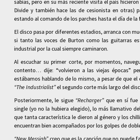
sabías, pero en su más reciente visita el país hicier
Divide y también hace las de cesionista en otras) 
estando al comando de los parches hasta el día de la 
El disco pasa por diferentes estadios, arranca con mu
si tanto las voces de Burton como las guitarras es
industrial por la cual siempre caminaron.
Al escuchar su primer corte, por momentos, naveg
contento… dije: “volvieron a las viejas épocas” pe
estábamos hablando de lo mismo, a pesar de que el d
“The Industrialist”
el segundo corte más largo del disc
Posteriormente, le sigue
“Recharger”
que en sí fue 
single (yo no la hubiera elegido), lo más llamativo de
que tanta característica le dieron al género y los chil
encuentran bien acompañados por los golpes de dobl
“New Messiah”
creo que es la canción que no puede fa