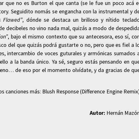
 que no es Burton el que canta (se le fue un poco acá e
ctory. Seguidito nomás se engancha con la instrumental y d
s Flawed”
, dónde se destaca un brilloso y nítido teclad
 de decibeles no vino nada mal, quizás a modo de despedid
on”
, bajo el mismo contexto que su antecesora, eso sí, co
co del que quizás podrá gustarte o no, pero que es fiel a l
es, intercambio de voces guturales y armónicas sumados 
sello a la banda único. Ya sé, seguro estás pensando en qu
ueno… de eso por el momento olvídate, y da gracias de qu
dos canciones más: Blush Response (Difference Engine Remix
Autor:
Hernán Mazó