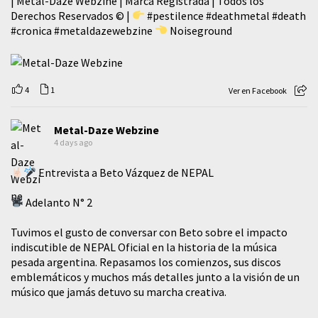
| Metal-Daze Webzine | Marca Registrada | Todos los
Derechos Reservados © |
#pestilence
#deathmetal
#death
#cronica
#metaldazewebzine
Noiseground
4
1
Ver en Facebook
Metal-Daze Webzine
4 days ago
Entrevista a Beto Vázquez de NEPAL
Adelanto N° 2
Tuvimos el gusto de conversar con Beto sobre el impacto
indiscutible de NEPAL Oficial en la historia de la música
pesada argentina. Repasamos los comienzos, sus discos
emblemáticos y muchos más detalles junto a la visión de un
músico que jamás detuvo su marcha creativa.