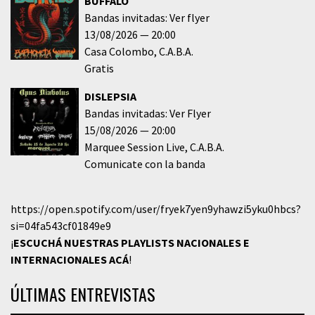
BUFFALO
Bandas invitadas: Ver flyer
13/08/2026
20:00
Casa Colombo
C.A.B.A.
Gratis
DISLEPSIA
Bandas invitadas: Ver Flyer
15/08/2026
20:00
Marquee Session Live
C.A.B.A.
Comunicate con la banda
https://open.spotify.com/user/fryek7yen9yhawzi5yku0hbcs?
si=04fa543cf01849e9
¡
ESCUCHÁ NUESTRAS PLAYLISTS NACIONALES E
INTERNACIONALES
ACÁ
!
ÚLTIMAS ENTREVISTAS