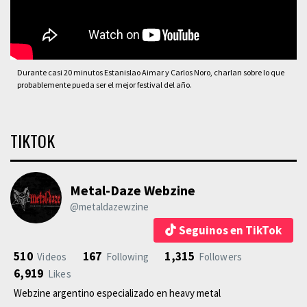
Durante casi 20 minutos Estanislao Aimar y Carlos Noro, charlan sobre lo que
probablemente pueda ser el mejor festival del año.
TIKTOK
Metal-Daze Webzine
@metaldazewzine
Seguinos en TikTok
510
167
1,315
Videos
Following
Followers
6,919
Likes
Webzine argentino especializado en heavy metal