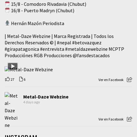
15/8 - Comodoro Rivadavia (Chubut)
16/8 - Puerto Madryn (Chubut)
Hernán Mazón Periodista
| Metal-Daze Webzine | Marca Registrada | Todos los
Derechos Reservados © |
#nepal
#betovazquez
#girapatagonica
#entrevista
#metaldazewebzine
MCPTP
Producciónes RGB Producciones
@fansdestacados
27
6
Ver en Facebook
Metal-Daze Webzine
4 days ago
Ver en Facebook