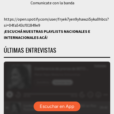
Comunicate con la banda
https://open.spotify.com/user/fryek7yen9yhawzi5yku0hbcs?
si=04fa543cf01849e9
¡
ESCUCHÁ NUESTRAS PLAYLISTS NACIONALES E
INTERNACIONALES
ACÁ
!
ÚLTIMAS ENTREVISTAS