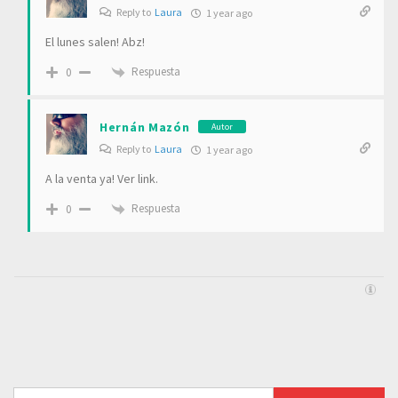
Reply to
Laura
1 year ago
El lunes salen! Abz!
Respuesta
0
Hernán Mazón
Autor
Reply to
Laura
1 year ago
A la venta ya! Ver link.
Respuesta
0
Buscar: