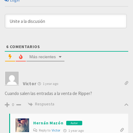
Login
6
COMENTARIOS
Más recientes
Victor
1 year ago
Cuando salen las entradas a la venta de Ripper?
Respuesta
0
Hernán Mazón
Autor
Reply to
Victor
1 year ago