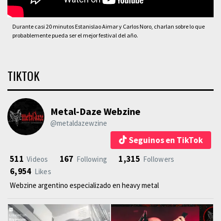
Durante casi 20 minutos Estanislao Aimar y Carlos Noro, charlan sobre lo que
probablemente pueda ser el mejor festival del año.
TIKTOK
Metal-Daze Webzine
@metaldazewzine
Seguinos en TikTok
511
167
1,315
Videos
Following
Followers
6,954
Likes
Webzine argentino especializado en heavy metal