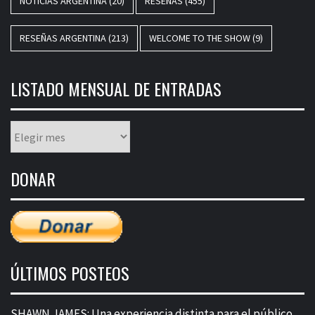
NOTICIAS ARGENTINA
(20)
RESEÑAS
(455)
RESEÑAS ARGENTINA
(213)
WELCOME TO THE SHOW
(9)
LISTADO MENSUAL DE ENTRADAS
Listado
mensual
de
DONAR
entradas
ÚLTIMOS POSTEOS
SHAWN JAMES: Una experiencia distinta para el público