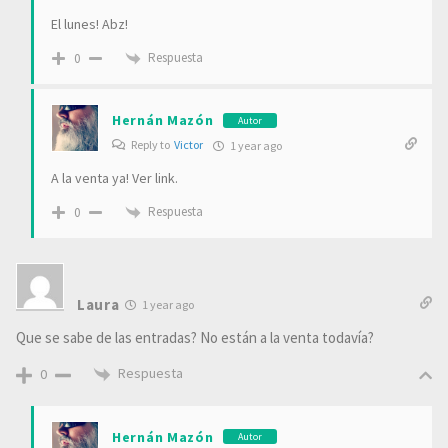
El lunes! Abz!
Respuesta
0
Hernán Mazón
Autor
Reply to
Victor
1 year ago
A la venta ya! Ver link.
Respuesta
0
Laura
1 year ago
Que se sabe de las entradas? No están a la venta todavía?
Respuesta
0
Hernán Mazón
Autor