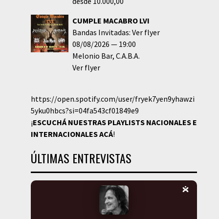
desde 10.000,00
CUMPLE MACABRO LVI
Bandas Invitadas: Ver flyer
08/08/2026
19:00
Melonio Bar
C.A.B.A.
Ver flyer
https://open.spotify.com/user/fryek7yen9yhawzi
5yku0hbcs?si=04fa543cf01849e9
¡
ESCUCHÁ NUESTRAS PLAYLISTS NACIONALES E
INTERNACIONALES
ACÁ
!
ÚLTIMAS ENTREVISTAS