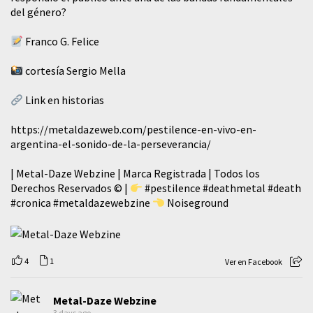
del género?
Franco G. Felice
cortesía Sergio Mella
Link en historias
https://metaldazeweb.com/pestilence-en-vivo-en-
argentina-el-sonido-de-la-perseverancia/
| Metal-Daze Webzine | Marca Registrada | Todos los
Derechos Reservados © |
#pestilence
#deathmetal
#death
#cronica
#metaldazewebzine
Noiseground
4
1
Ver en Facebook
Metal-Daze Webzine
3 days ago