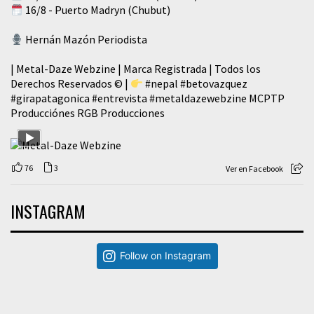
16/8 - Puerto Madryn (Chubut)
Hernán Mazón Periodista
| Metal-Daze Webzine | Marca Registrada | Todos los
Derechos Reservados © |
#nepal
#betovazquez
#girapatagonica
#entrevista
#metaldazewebzine
MCPTP
Producciónes RGB Producciones
76
3
Ver en Facebook
INSTAGRAM
Follow on Instagram