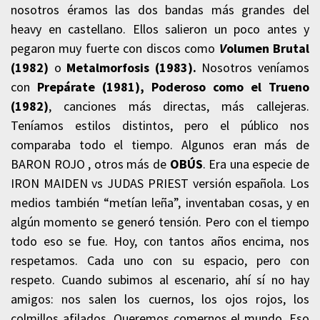
nosotros éramos las dos bandas más grandes del
heavy en castellano. Ellos salieron un poco antes y
pegaron muy fuerte con discos como
V
olumen Brutal
(1982)
o
Metalmorfosis (1983).
Nosotros veníamos
con
Prepárate (1981), Poderoso como el Trueno
(1982)
, canciones más directas, más callejeras.
Teníamos estilos distintos, pero el público nos
comparaba todo el tiempo. Algunos eran más de
BARON ROJO , otros más de
OBÚS
. Era una especie de
IRON MAIDEN vs JUDAS PRIEST versión española. Los
medios también “metían leña”, inventaban cosas, y en
algún momento se generó tensión. Pero con el tiempo
todo eso se fue. Hoy, con tantos años encima, nos
respetamos. Cada uno con su espacio, pero con
respeto. Cuando subimos al escenario, ahí sí no hay
amigos: nos salen los cuernos, los ojos rojos, los
colmillos afilados. Queremos comernos el mundo. Eso