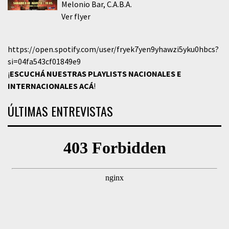
Melonio Bar
C.A.B.A.
Ver flyer
https://open.spotify.com/user/fryek7yen9yhawzi5yku0hbcs?
si=04fa543cf01849e9
¡
ESCUCHÁ NUESTRAS PLAYLISTS NACIONALES E
INTERNACIONALES
ACÁ
!
ÚLTIMAS ENTREVISTAS