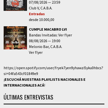
07/08/2026
23:59
Club V
C.A.B.A.
Entradas
desde 10.000,00
CUMPLE MACABRO LVI
Bandas Invitadas: Ver flyer
08/08/2026
19:00
Melonio Bar
C.A.B.A.
Ver flyer
https://open.spotify.com/user/fryek7yen9yhawzi5yku0hbcs?
si=04fa543cf01849e9
¡
ESCUCHÁ NUESTRAS PLAYLISTS NACIONALES E
INTERNACIONALES
ACÁ
!
ÚLTIMAS ENTREVISTAS