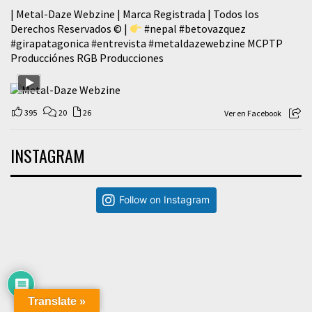
| Metal-Daze Webzine | Marca Registrada | Todos los
Derechos Reservados © |
#nepal
#betovazquez
#girapatagonica
#entrevista
#metaldazewebzine
MCPTP
Producciónes RGB Producciones
395
20
26
Ver en Facebook
INSTAGRAM
Follow on Instagram
Translate »