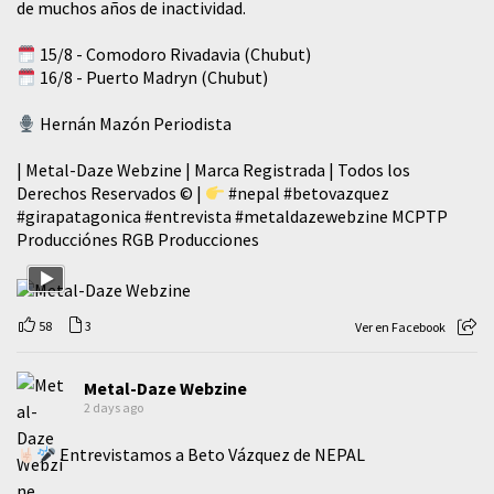
de muchos años de inactividad.
15/8 - Comodoro Rivadavia (Chubut)
16/8 - Puerto Madryn (Chubut)
Hernán Mazón Periodista
| Metal-Daze Webzine | Marca Registrada | Todos los
Derechos Reservados © |
#nepal
#betovazquez
#girapatagonica
#entrevista
#metaldazewebzine
MCPTP
Producciónes RGB Producciones
58
3
Ver en Facebook
Metal-Daze Webzine
2 days ago
Entrevistamos a Beto Vázquez de NEPAL