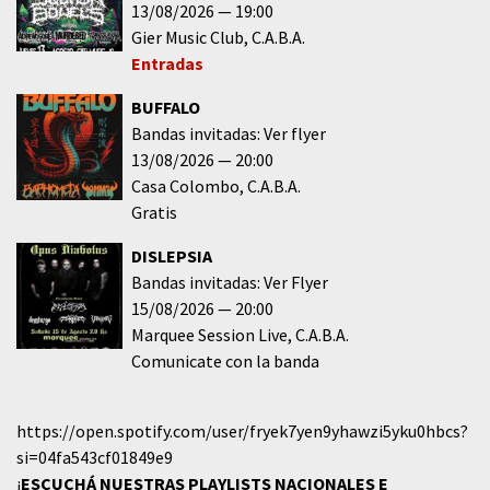
13/08/2026
19:00
Gier Music Club
C.A.B.A.
Entradas
BUFFALO
Bandas invitadas: Ver flyer
13/08/2026
20:00
Casa Colombo
C.A.B.A.
Gratis
DISLEPSIA
Bandas invitadas: Ver Flyer
15/08/2026
20:00
Marquee Session Live
C.A.B.A.
Comunicate con la banda
https://open.spotify.com/user/fryek7yen9yhawzi5yku0hbcs?
si=04fa543cf01849e9
¡
ESCUCHÁ NUESTRAS PLAYLISTS NACIONALES E