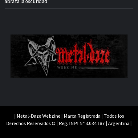
abraza la oscuridad”
M
SITIO OFICIAL
WE
| Metal-Daze Webzine | Marca Registrada | Todos los
Derechos Reservados © | Reg. INPI N° 3.034.187 | Argentina |