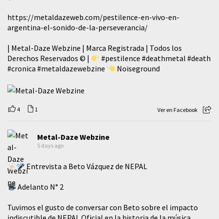
https://metaldazeweb.com/pestilence-en-vivo-en-
argentina-el-sonido-de-la-perseverancia/
| Metal-Daze Webzine | Marca Registrada | Todos los
Derechos Reservados © |
#pestilence
#deathmetal
#death
#cronica
#metaldazewebzine
Noiseground
4
1
Ver en Facebook
Metal-Daze Webzine
5 days ago
Entrevista a Beto Vázquez de NEPAL
Adelanto N° 2
Tuvimos el gusto de conversar con Beto sobre el impacto
indiscutible de NEPAL Oficial en la historia de la música