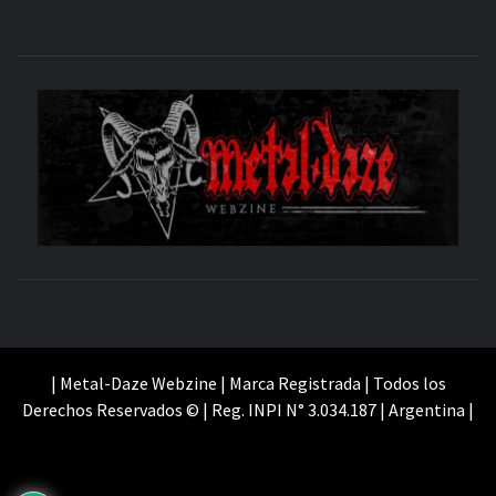
M
SITIO OFICIAL
WE
| Metal-Daze Webzine | Marca Registrada | Todos los
Derechos Reservados © | Reg. INPI N° 3.034.187 | Argentina |