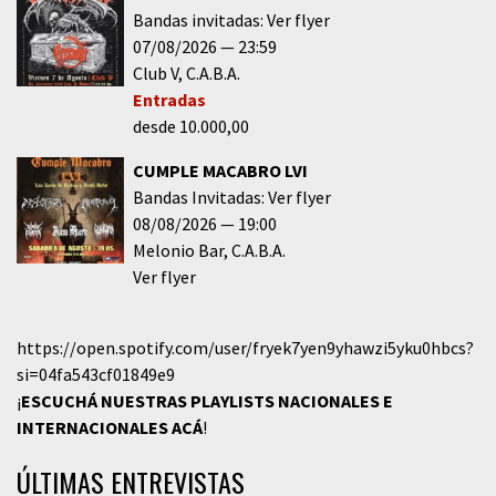
Bandas invitadas: Ver flyer
07/08/2026
23:59
Club V
C.A.B.A.
Entradas
desde 10.000,00
CUMPLE MACABRO LVI
Bandas Invitadas: Ver flyer
08/08/2026
19:00
Melonio Bar
C.A.B.A.
Ver flyer
https://open.spotify.com/user/fryek7yen9yhawzi5yku0hbcs?
si=04fa543cf01849e9
¡
ESCUCHÁ NUESTRAS PLAYLISTS NACIONALES E
INTERNACIONALES
ACÁ
!
ÚLTIMAS ENTREVISTAS