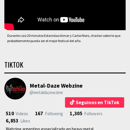
Durante casi 20 minutos Estanislao Aimar y Carlos Noro, charlan sobre lo que
probablemente pueda ser el mejor festival del año.
TIKTOK
Metal-Daze Webzine
@metaldazewzine
Seguinos en TikTok
510
167
1,305
Videos
Following
Followers
6,853
Likes
Webzine argentino especializado en heavy metal