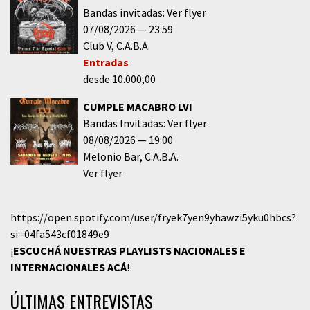
Bandas invitadas: Ver flyer
07/08/2026
23:59
Club V
C.A.B.A.
Entradas
desde 10.000,00
CUMPLE MACABRO LVI
Bandas Invitadas: Ver flyer
08/08/2026
19:00
Melonio Bar
C.A.B.A.
Ver flyer
https://open.spotify.com/user/fryek7yen9yhawzi5yku0hbcs?
si=04fa543cf01849e9
¡
ESCUCHÁ NUESTRAS PLAYLISTS NACIONALES E
INTERNACIONALES
ACÁ
!
ÚLTIMAS ENTREVISTAS