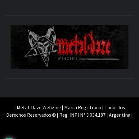
M
SITIO OFICIAL
WE
| Metal-Daze Webzine | Marca Registrada | Todos los
Derechos Reservados © | Reg. INPI N° 3.034.187 | Argentina |