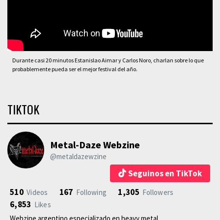
Durante casi 20 minutos Estanislao Aimar y Carlos Noro, charlan sobre lo que
probablemente pueda ser el mejor festival del año.
TIKTOK
Metal-Daze Webzine
@metaldazewzine
Seguinos en TikTok
510
167
1,305
Videos
Following
Followers
6,853
Likes
Webzine argentino especializado en heavy metal