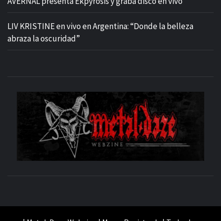
AVERNAL presenta Ekpyrosis y graba disco en vivo
LIV KRISTINE en vivo en Argentina: “Donde la belleza
abraza la oscuridad”
M
SITIO OFICIAL
WE