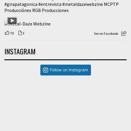
#girapatagonica
#entrevista
#metaldazewebzine
MCPTP
Producciónes RGB Producciones
70
3
Ver en Facebook
INSTAGRAM
Follow on Instagram