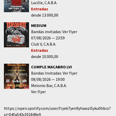
Lucille
C.A.B.A.
Entradas
desde 13.000,00
MEDIUM
Bandas invitadas: Ver flyer
07/08/2026
23:59
Club V
C.A.B.A.
Entradas
desde 10.000,00
CUMPLE MACABRO LVI
Bandas Invitadas: Ver flyer
08/08/2026
19:00
Melonio Bar
C.A.B.A.
Ver flyer
https://open.spotify.com/user/fryek7yen9yhawzi5yku0hbcs?
si=04fa543cf01849e9