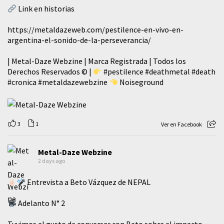
Link en historias
https://metaldazeweb.com/pestilence-en-vivo-en-
argentina-el-sonido-de-la-perseverancia/
| Metal-Daze Webzine | Marca Registrada | Todos los
Derechos Reservados © |
#pestilence
#deathmetal
#death
#cronica
#metaldazewebzine
Noiseground
3
1
Ver en Facebook
Metal-Daze Webzine
2 days ago
Entrevista a Beto Vázquez de NEPAL
Adelanto N° 2