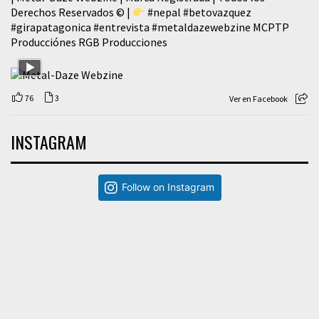
Derechos Reservados © |
#nepal
#betovazquez
#girapatagonica
#entrevista
#metaldazewebzine
MCPTP
Producciónes RGB Producciones
76
3
Ver en Facebook
INSTAGRAM
Follow on Instagram