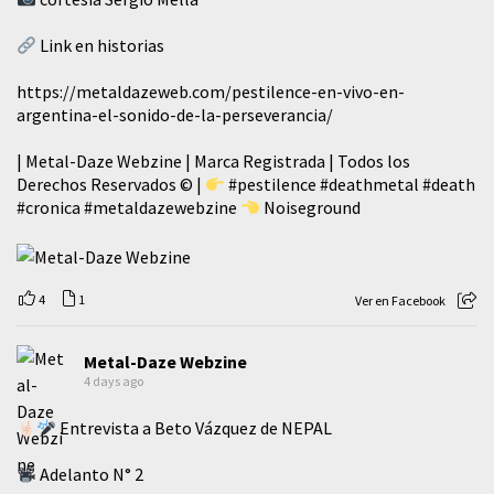
Link en historias
https://metaldazeweb.com/pestilence-en-vivo-en-
argentina-el-sonido-de-la-perseverancia/
| Metal-Daze Webzine | Marca Registrada | Todos los
Derechos Reservados © |
#pestilence
#deathmetal
#death
#cronica
#metaldazewebzine
Noiseground
4
1
Ver en Facebook
Metal-Daze Webzine
4 days ago
Entrevista a Beto Vázquez de NEPAL
Adelanto N° 2