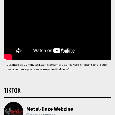
Durante casi 20 minutos Estanislao Aimar y Carlos Noro, charlan sobre lo que
probablemente pueda ser el mejor festival del año.
TIKTOK
Metal-Daze Webzine
@metaldazewzine