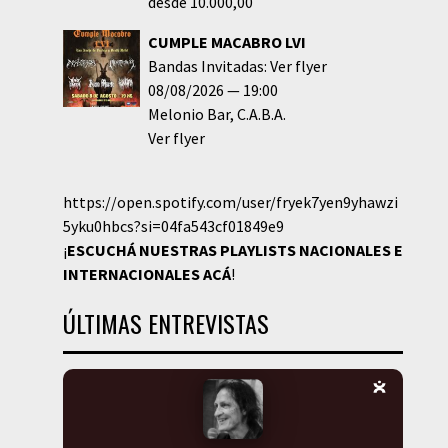
desde 10.000,00
CUMPLE MACABRO LVI
Bandas Invitadas: Ver flyer
08/08/2026
19:00
Melonio Bar
C.A.B.A.
Ver flyer
https://open.spotify.com/user/fryek7yen9yhawzi
5yku0hbcs?si=04fa543cf01849e9
¡
ESCUCHÁ NUESTRAS PLAYLISTS NACIONALES E
INTERNACIONALES
ACÁ
!
ÚLTIMAS ENTREVISTAS