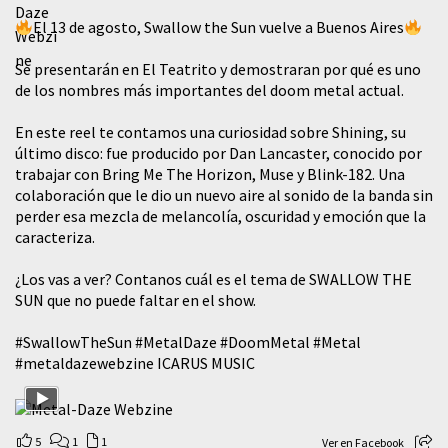
El 13 de agosto, Swallow the Sun vuelve a Buenos Aires
Se presentarán en El Teatrito y demostraran por qué es uno
de los nombres más importantes del doom metal actual.
En este reel te contamos una curiosidad sobre Shining, su
último disco: fue producido por Dan Lancaster, conocido por
trabajar con Bring Me The Horizon, Muse y Blink-182. Una
colaboración que le dio un nuevo aire al sonido de la banda sin
perder esa mezcla de melancolía, oscuridad y emoción que la
caracteriza.
¿Los vas a ver? Contanos cuál es el tema de SWALLOW THE
SUN que no puede faltar en el show.
#SwallowTheSun
#MetalDaze
#DoomMetal
#Metal
#metaldazewebzine
ICARUS MUSIC
5
1
1
Ver en Facebook