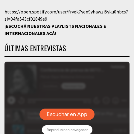
https://open.spotify.com/user/fryek7yen9yhawzi5yku0hbcs?
si=04fa543cf01849e9
¡
ESCUCHÁ NUESTRAS PLAYLISTS NACIONALES E
INTERNACIONALES
ACÁ
!
ÚLTIMAS ENTREVISTAS