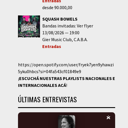
Entradas
desde 90.000,00
SQUASH BOWELS
Bandas invitadas: Ver flyer
13/08/2026
19:00
Gier Music Club
C.A.B.A.
Entradas
https://open.spotify.com/user/fryek7yen9yhawzi
5yku0hbcs?si=04fa543cf01849e9
¡
ESCUCHÁ NUESTRAS PLAYLISTS NACIONALES E
INTERNACIONALES
ACÁ
!
ÚLTIMAS ENTREVISTAS