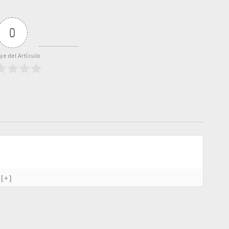
0
je del Artículo
[+]