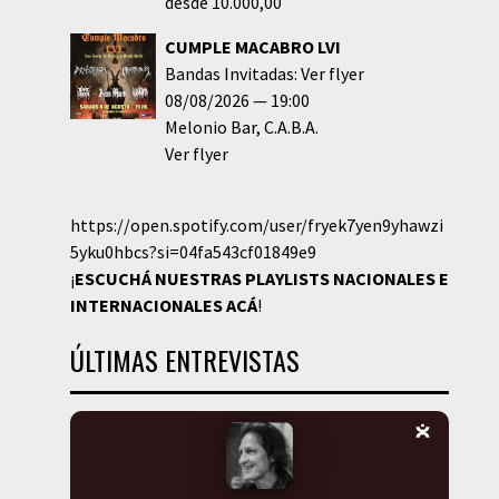
desde 10.000,00
CUMPLE MACABRO LVI
Bandas Invitadas: Ver flyer
08/08/2026
19:00
Melonio Bar
C.A.B.A.
Ver flyer
https://open.spotify.com/user/fryek7yen9yhawzi
5yku0hbcs?si=04fa543cf01849e9
¡
ESCUCHÁ NUESTRAS PLAYLISTS NACIONALES E
INTERNACIONALES
ACÁ
!
ÚLTIMAS ENTREVISTAS