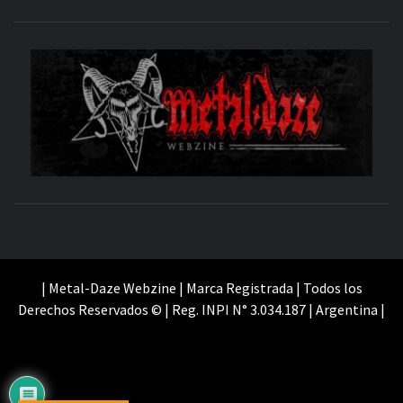
M
SITIO OFICIAL
WE
| Metal-Daze Webzine | Marca Registrada | Todos los
Derechos Reservados © | Reg. INPI N° 3.034.187 | Argentina |