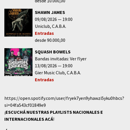
desde 10.000,00
SHAWN JAMES
09/08/2026
19:00
Uniclub
C.A.B.A.
Entradas
desde 90.000,00
SQUASH BOWELS
Bandas invitadas: Ver flyer
13/08/2026
19:00
Gier Music Club
C.A.B.A.
Entradas
https://open.spotify.com/user/fryek7yen9yhawzi5yku0hbcs?
si=04fa543cf01849e9
¡
ESCUCHÁ NUESTRAS PLAYLISTS NACIONALES E
INTERNACIONALES
ACÁ
!