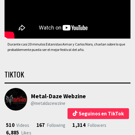
Durante casi 20 minutos Estanislao Aimar y Carlos Noro, charlan sobre lo que
probablemente pueda ser el mejor festival del año.
TIKTOK
Metal-Daze Webzine
@metaldazewzine
Seguinos en TikTok
510
167
1,314
Videos
Following
Followers
6,885
Likes