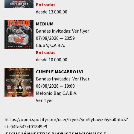
Entradas
desde 13.000,00
MEDIUM
Bandas invitadas: Ver flyer
07/08/2026
23:59
Club V
C.A.B.A.
Entradas
desde 10.000,00
CUMPLE MACABRO LVI
Bandas Invitadas: Ver flyer
08/08/2026
19:00
Melonio Bar
C.A.B.A.
Ver flyer
https://open.spotify.com/user/fryek7yen9yhawzi5yku0hbcs?
si=04fa543cf01849e9
¡
ESCUCHÁ NUESTRAS PLAYLISTS NACIONALES E