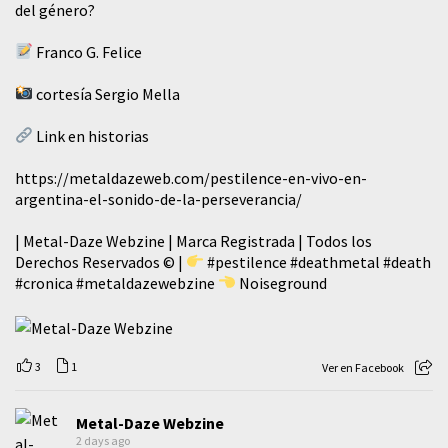
del género?
Franco G. Felice
cortesía Sergio Mella
Link en historias
https://metaldazeweb.com/pestilence-en-vivo-en-
argentina-el-sonido-de-la-perseverancia/
| Metal-Daze Webzine | Marca Registrada | Todos los
Derechos Reservados © |
#pestilence
#deathmetal
#death
#cronica
#metaldazewebzine
Noiseground
3
1
Ver en Facebook
Metal-Daze Webzine
2 days ago