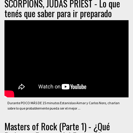
SCORPIONS, JUDAS PRIEST - Lo que
tenés que saber para ir preparado
Durante POCO MÁS DE 15 minutos Estanislao Aimar y Carlos Noro, charlan
sobre lo que probablemente pueda ser el mejor ...
Masters of Rock (Parte 1) - ¿Qué