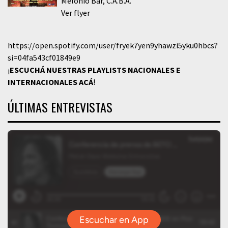
Melonio Bar
C.A.B.A.
Ver flyer
https://open.spotify.com/user/fryek7yen9yhawzi5yku0hbcs?
si=04fa543cf01849e9
¡
ESCUCHÁ NUESTRAS PLAYLISTS NACIONALES E
INTERNACIONALES
ACÁ
!
ÚLTIMAS ENTREVISTAS