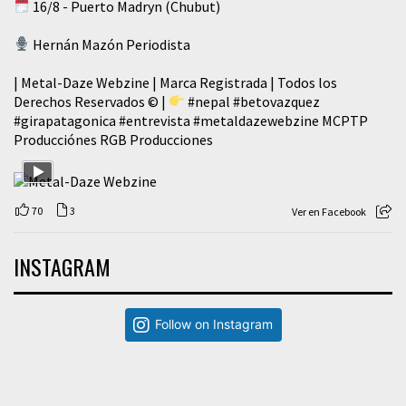
16/8 - Puerto Madryn (Chubut)
Hernán Mazón Periodista
| Metal-Daze Webzine | Marca Registrada | Todos los
Derechos Reservados © |
#nepal
#betovazquez
#girapatagonica
#entrevista
#metaldazewebzine
MCPTP
Producciónes RGB Producciones
70
3
Ver en Facebook
INSTAGRAM
Follow on Instagram