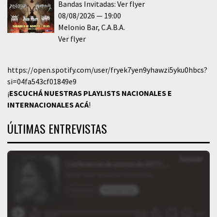
Bandas Invitadas: Ver flyer
08/08/2026
19:00
Melonio Bar
C.A.B.A.
Ver flyer
https://open.spotify.com/user/fryek7yen9yhawzi5yku0hbcs?
si=04fa543cf01849e9
¡
ESCUCHÁ NUESTRAS PLAYLISTS NACIONALES E
INTERNACIONALES
ACÁ
!
ÚLTIMAS ENTREVISTAS