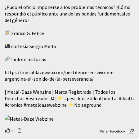
¿Pudo el oficio imponerse a los problemas técnicos? ¿Cómo
respondió el público ante una de las bandas fundamentales
del género?
Franco G. Felice
cortesía Sergio Mella
Link en historias
https://metaldazeweb.com/pestilence-en-vivo-en-
argentina-el-sonido-de-la-perseverancia/
| Metal-Daze Webzine | Marca Registrada | Todos los
Derechos Reservados © |
#pestilence
#deathmetal
#death
#cronica
#metaldazewebzine
Noiseground
3
1
Ver en Facebook