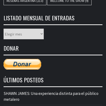
RESEÑAS ARGENTINA
(213)
WELCOME TO THE SHOW
(9)
LISTADO MENSUAL DE ENTRADAS
Listado
mensual
de
DONAR
entradas
ÚLTIMOS POSTEOS
SHAWN JAMES: Una experiencia distinta para el público
metalero