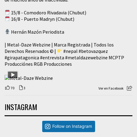
15/8 - Comodoro Rivadavia (Chubut)
16/8 - Puerto Madryn (Chubut)
Hernán Mazón Periodista
| Metal-Daze Webzine | Marca Registrada | Todos los
Derechos Reservados © |
#nepal
#betovazquez
#girapatagonica
#entrevista
#metaldazewebzine
MCPTP
Producciónes RGB Producciones
70
3
Ver en Facebook
INSTAGRAM
Follow on Instagram