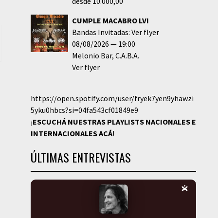
desde 10.000,00
CUMPLE MACABRO LVI
Bandas Invitadas: Ver flyer
08/08/2026
19:00
Melonio Bar
C.A.B.A.
Ver flyer
https://open.spotify.com/user/fryek7yen9yhawzi
5yku0hbcs?si=04fa543cf01849e9
¡
ESCUCHÁ NUESTRAS PLAYLISTS NACIONALES E
INTERNACIONALES
ACÁ
!
ÚLTIMAS ENTREVISTAS