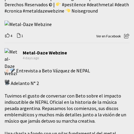
Derechos Reservados © |
#pestilence
#deathmetal
#death
#cronica
#metaldazewebzine
Noiseground
4
1
Ver en Facebook
Metal-Daze Webzine
4 days ago
Entrevista a Beto Vázquez de NEPAL
Adelanto N° 2
Tuvimos el gusto de conversar con Beto sobre el impacto
indiscutible de NEPAL Oficial en la historia de la música
pesada argentina. Repasamos los comienzos, sus discos
emblemáticos y muchos más detalles junto a la visión de un
músico que jamás detuvo su marcha creativa.
​Una charla a fondo con un pilar fundamental del metal