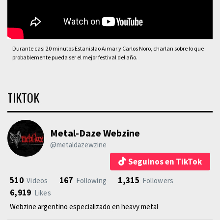
Durante casi 20 minutos Estanislao Aimar y Carlos Noro, charlan sobre lo que
probablemente pueda ser el mejor festival del año.
TIKTOK
Metal-Daze Webzine
@metaldazewzine
Seguinos en TikTok
510
167
1,315
Videos
Following
Followers
6,919
Likes
Webzine argentino especializado en heavy metal