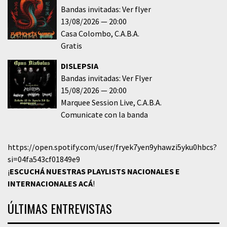
Bandas invitadas: Ver flyer
13/08/2026
20:00
Casa Colombo
C.A.B.A.
Gratis
DISLEPSIA
Bandas invitadas: Ver Flyer
15/08/2026
20:00
Marquee Session Live
C.A.B.A.
Comunicate con la banda
https://open.spotify.com/user/fryek7yen9yhawzi5yku0hbcs?
si=04fa543cf01849e9
¡
ESCUCHÁ NUESTRAS PLAYLISTS NACIONALES E
INTERNACIONALES
ACÁ
!
ÚLTIMAS ENTREVISTAS