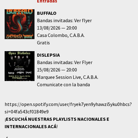
Entradas
BUFFALO
Bandas invitadas: Ver flyer
13/08/2026
20:00
Casa Colombo
C.A.B.A.
Gratis
DISLEPSIA
Bandas invitadas: Ver Flyer
15/08/2026
20:00
Marquee Session Live
C.A.B.A.
Comunicate con la banda
https://open.spotify.com/user/fryek7yen9yhawzi5yku0hbcs?
si=04fa543cf01849e9
¡
ESCUCHÁ NUESTRAS PLAYLISTS NACIONALES E
INTERNACIONALES
ACÁ
!