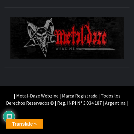
M
SITIO OFICIAL
WE
| Metal-Daze Webzine | Marca Registrada | Todos los
Derechos Reservados © | Reg. INPI N° 3.034.187 | Argentina |
Translate »