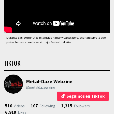
Durante casi 20 minutos Estanislao Aimar y Carlos Noro, charlan sobre lo que
probablemente pueda ser el mejor festival del año.
TIKTOK
Metal-Daze Webzine
@metaldazewzine
Seguinos en TikTok
510
167
1,315
Videos
Following
Followers
6,919
Likes