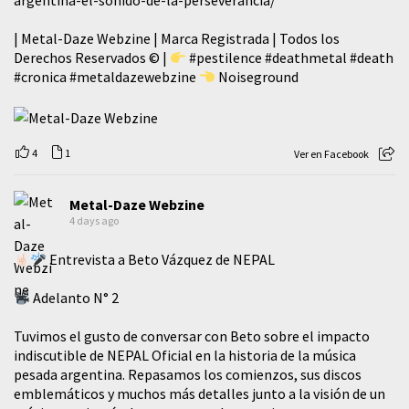
argentina-el-sonido-de-la-perseverancia/
| Metal-Daze Webzine | Marca Registrada | Todos los
Derechos Reservados © |
#pestilence
#deathmetal
#death
#cronica
#metaldazewebzine
Noiseground
4
1
Ver en Facebook
Metal-Daze Webzine
4 days ago
Entrevista a Beto Vázquez de NEPAL
Adelanto N° 2
Tuvimos el gusto de conversar con Beto sobre el impacto
indiscutible de NEPAL Oficial en la historia de la música
pesada argentina. Repasamos los comienzos, sus discos
emblemáticos y muchos más detalles junto a la visión de un