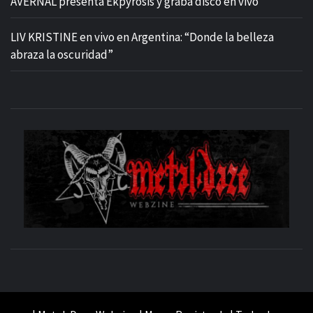
AVERNAL presenta Ekpyrosis y graba disco en vivo
LIV KRISTINE en vivo en Argentina: “Donde la belleza
abraza la oscuridad”
M
SITIO OFICIAL
WE