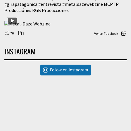
#girapatagonica
#entrevista
#metaldazewebzine
MCPTP
Producciónes RGB Producciones
70
3
Ver en Facebook
INSTAGRAM
Follow on Instagram