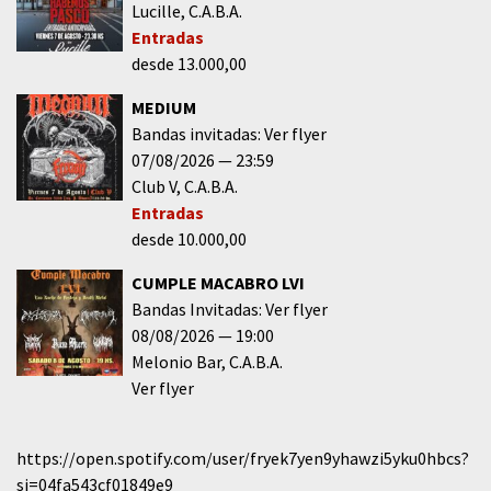
Lucille
C.A.B.A.
Entradas
desde 13.000,00
MEDIUM
Bandas invitadas: Ver flyer
07/08/2026
23:59
Club V
C.A.B.A.
Entradas
desde 10.000,00
CUMPLE MACABRO LVI
Bandas Invitadas: Ver flyer
08/08/2026
19:00
Melonio Bar
C.A.B.A.
Ver flyer
https://open.spotify.com/user/fryek7yen9yhawzi5yku0hbcs?
si=04fa543cf01849e9