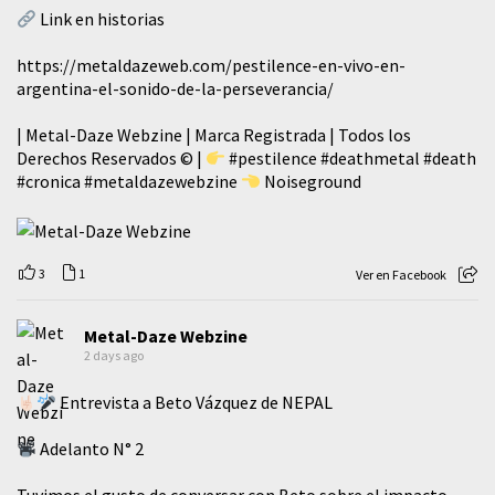
Link en historias
https://metaldazeweb.com/pestilence-en-vivo-en-
argentina-el-sonido-de-la-perseverancia/
| Metal-Daze Webzine | Marca Registrada | Todos los
Derechos Reservados © |
#pestilence
#deathmetal
#death
#cronica
#metaldazewebzine
Noiseground
3
1
Ver en Facebook
Metal-Daze Webzine
2 days ago
Entrevista a Beto Vázquez de NEPAL
Adelanto N° 2