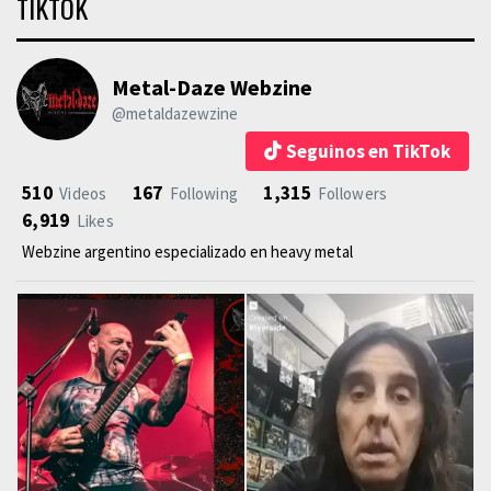
TIKTOK
Metal-Daze Webzine
@metaldazewzine
Seguinos en TikTok
510
167
1,315
Videos
Following
Followers
6,919
Likes
Webzine argentino especializado en heavy metal