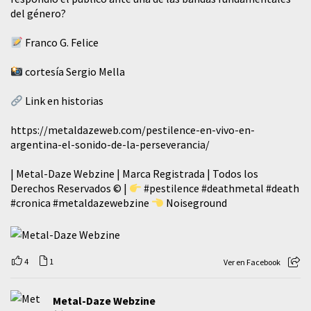
del género?
Franco G. Felice
cortesía Sergio Mella
Link en historias
https://metaldazeweb.com/pestilence-en-vivo-en-
argentina-el-sonido-de-la-perseverancia/
| Metal-Daze Webzine | Marca Registrada | Todos los
Derechos Reservados © |
#pestilence
#deathmetal
#death
#cronica
#metaldazewebzine
Noiseground
4
1
Ver en Facebook
Metal-Daze Webzine