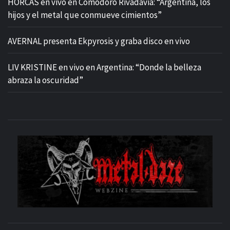
HORCAS en vivo en Comodoro Rivadavia: “Argentina, los
hijos y el metal que conmueve cimientos”
AVERNAL presenta Ekpyrosis y graba disco en vivo
LIV KRISTINE en vivo en Argentina: “Donde la belleza
abraza la oscuridad”
M
SITIO OFICIAL