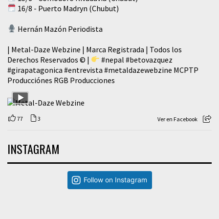
16/8 - Puerto Madryn (Chubut)
Hernán Mazón Periodista
| Metal-Daze Webzine | Marca Registrada | Todos los
Derechos Reservados © |
#nepal
#betovazquez
#girapatagonica
#entrevista
#metaldazewebzine
MCPTP
Producciónes RGB Producciones
77
3
Ver en Facebook
INSTAGRAM
Follow on Instagram