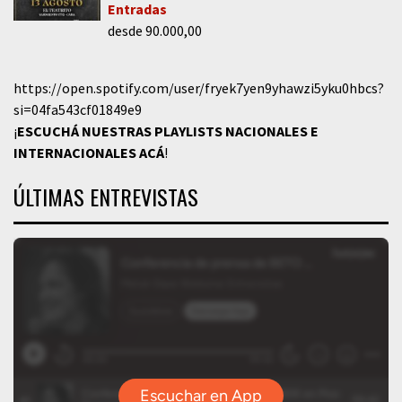
Entradas
desde 90.000,00
https://open.spotify.com/user/fryek7yen9yhawzi5yku0hbcs?
si=04fa543cf01849e9
¡
ESCUCHÁ NUESTRAS PLAYLISTS NACIONALES E
INTERNACIONALES
ACÁ
!
ÚLTIMAS ENTREVISTAS