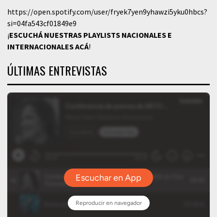
https://open.spotify.com/user/fryek7yen9yhawzi5yku0hbcs?
si=04fa543cf01849e9
¡
ESCUCHÁ NUESTRAS PLAYLISTS NACIONALES E
INTERNACIONALES
ACÁ
!
ÚLTIMAS ENTREVISTAS