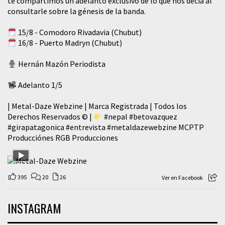
te compartimos un adelanto exclusivo de lo que nos decía al
consultarle sobre la génesis de la banda.
15/8 - Comodoro Rivadavia (Chubut)
16/8 - Puerto Madryn (Chubut)
Hernán Mazón Periodista
Adelanto 1/5
| Metal-Daze Webzine | Marca Registrada | Todos los
Derechos Reservados © |
#nepal
#betovazquez
#girapatagonica
#entrevista
#metaldazewebzine
MCPTP
Producciónes RGB Producciones
395
20
26
Ver en Facebook
INSTAGRAM