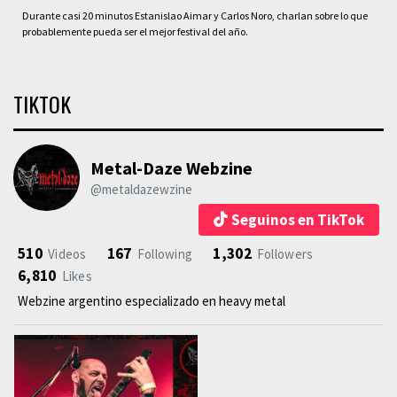
Durante casi 20 minutos Estanislao Aimar y Carlos Noro, charlan sobre lo que
probablemente pueda ser el mejor festival del año.
TIKTOK
Metal-Daze Webzine
@metaldazewzine
Seguinos en TikTok
510
167
1,302
Videos
Following
Followers
6,810
Likes
Webzine argentino especializado en heavy metal