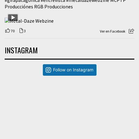
#girapatagonica
#entrevista
#metaldazewebzine
MCPTP
Producciónes RGB Producciones
70
3
Ver en Facebook
INSTAGRAM
Follow on Instagram