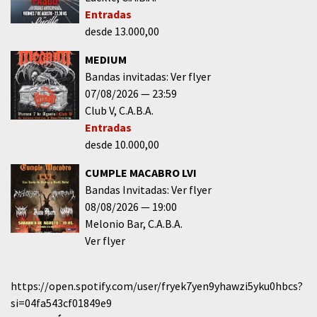
Entradas
desde 13.000,00
MEDIUM
Bandas invitadas: Ver flyer
07/08/2026
23:59
Club V
C.A.B.A.
Entradas
desde 10.000,00
CUMPLE MACABRO LVI
Bandas Invitadas: Ver flyer
08/08/2026
19:00
Melonio Bar
C.A.B.A.
Ver flyer
https://open.spotify.com/user/fryek7yen9yhawzi5yku0hbcs?
si=04fa543cf01849e9