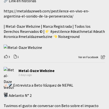
Link en historias
https://metaldazeweb.com/pestilence-en-vivo-en-
argentina-el-sonido-de-la-perseverancia/
| Metal-Daze Webzine | Marca Registrada | Todos los
Derechos Reservados © |
#pestilence
#deathmetal
#death
#cronica
#metaldazewebzine
Noiseground
3
1
Ver en Facebook
Metal-Daze Webzine
2 days ago
Entrevista a Beto Vázquez de NEPAL
Adelanto N° 2
Tuvimos el gusto de conversar con Beto sobre el impacto