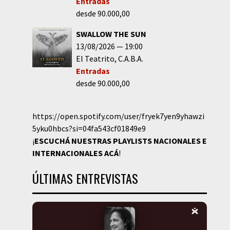
Entradas
desde 90.000,00
SWALLOW THE SUN
13/08/2026
19:00
El Teatrito
C.A.B.A.
Entradas
desde 90.000,00
https://open.spotify.com/user/fryek7yen9yhawzi
5yku0hbcs?si=04fa543cf01849e9
¡
ESCUCHÁ NUESTRAS PLAYLISTS NACIONALES E
INTERNACIONALES
ACÁ
!
ÚLTIMAS ENTREVISTAS