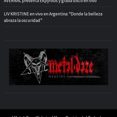
AVERNAL presenta Ekpyrosis y graba disco en vivo
LIV KRISTINE en vivo en Argentina: “Donde la belleza
abraza la oscuridad”
M
SITIO OFICIAL
WE