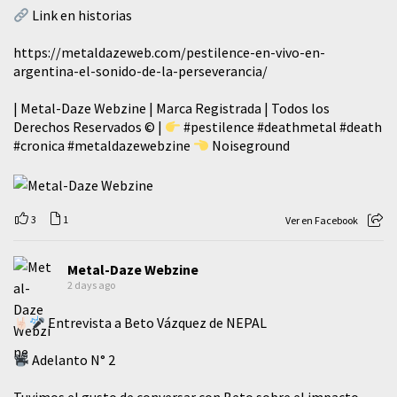
Link en historias
https://metaldazeweb.com/pestilence-en-vivo-en-
argentina-el-sonido-de-la-perseverancia/
| Metal-Daze Webzine | Marca Registrada | Todos los
Derechos Reservados © |
#pestilence
#deathmetal
#death
#cronica
#metaldazewebzine
Noiseground
3
1
Ver en Facebook
Metal-Daze Webzine
2 days ago
Entrevista a Beto Vázquez de NEPAL
Adelanto N° 2