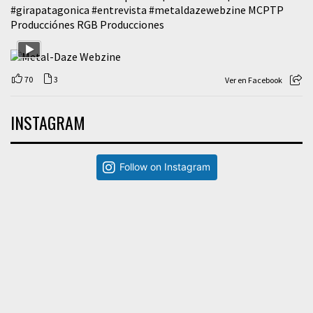
#girapatagonica
#entrevista
#metaldazewebzine
MCPTP
Producciónes RGB Producciones
70
3
Ver en Facebook
INSTAGRAM
Follow on Instagram