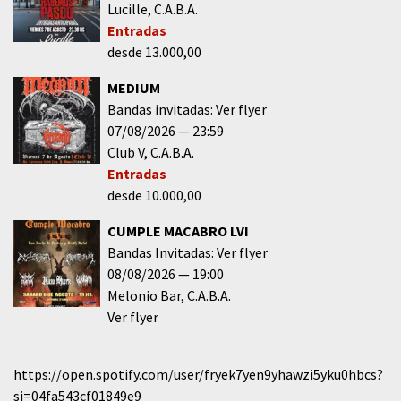
Lucille
C.A.B.A.
Entradas
desde 13.000,00
MEDIUM
Bandas invitadas: Ver flyer
07/08/2026
23:59
Club V
C.A.B.A.
Entradas
desde 10.000,00
CUMPLE MACABRO LVI
Bandas Invitadas: Ver flyer
08/08/2026
19:00
Melonio Bar
C.A.B.A.
Ver flyer
https://open.spotify.com/user/fryek7yen9yhawzi5yku0hbcs?
si=04fa543cf01849e9