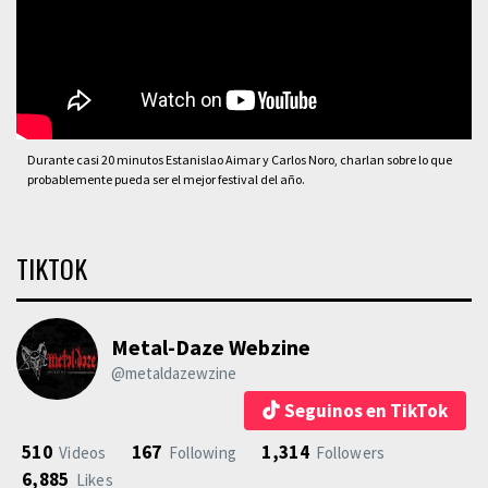
Durante casi 20 minutos Estanislao Aimar y Carlos Noro, charlan sobre lo que
probablemente pueda ser el mejor festival del año.
TIKTOK
Metal-Daze Webzine
@metaldazewzine
Seguinos en TikTok
510
167
1,314
Videos
Following
Followers
6,885
Likes