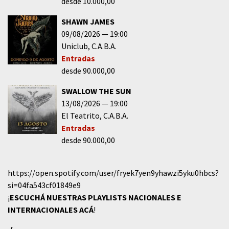
desde 10.000,00
SHAWN JAMES
09/08/2026
19:00
Uniclub
C.A.B.A.
Entradas
desde 90.000,00
SWALLOW THE SUN
13/08/2026
19:00
El Teatrito
C.A.B.A.
Entradas
desde 90.000,00
https://open.spotify.com/user/fryek7yen9yhawzi5yku0hbcs?
si=04fa543cf01849e9
¡
ESCUCHÁ NUESTRAS PLAYLISTS NACIONALES E
INTERNACIONALES
ACÁ
!