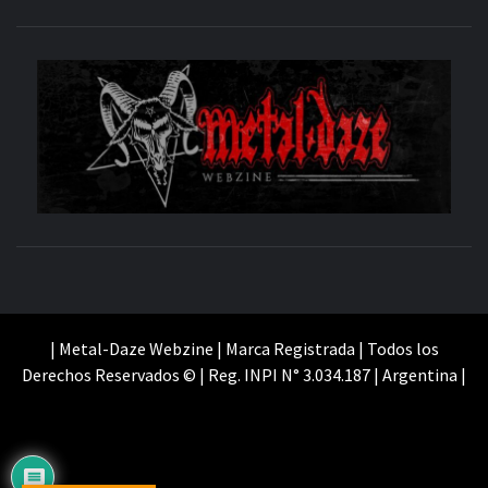
M
SITIO OFICIAL
WE
| Metal-Daze Webzine | Marca Registrada | Todos los
Derechos Reservados © | Reg. INPI N° 3.034.187 | Argentina |