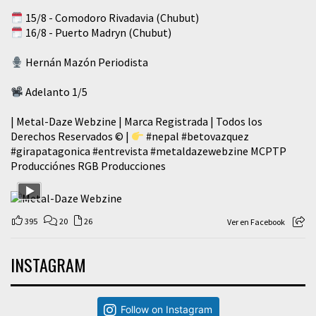
15/8 - Comodoro Rivadavia (Chubut)
16/8 - Puerto Madryn (Chubut)
Hernán Mazón Periodista
Adelanto 1/5
| Metal-Daze Webzine | Marca Registrada | Todos los
Derechos Reservados © |
#nepal
#betovazquez
#girapatagonica
#entrevista
#metaldazewebzine
MCPTP
Producciónes RGB Producciones
395
20
26
Ver en Facebook
INSTAGRAM
Follow on Instagram