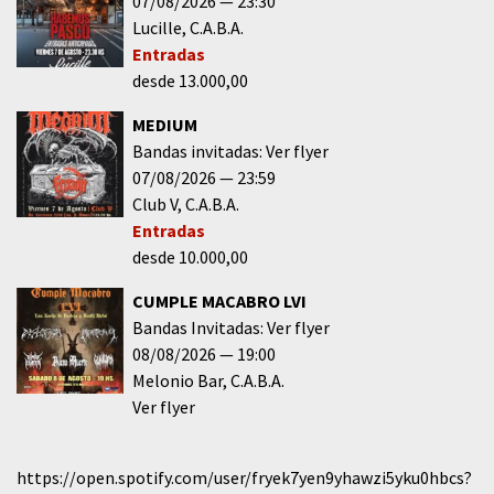
07/08/2026
23:30
Lucille
C.A.B.A.
Entradas
desde 13.000,00
MEDIUM
Bandas invitadas: Ver flyer
07/08/2026
23:59
Club V
C.A.B.A.
Entradas
desde 10.000,00
CUMPLE MACABRO LVI
Bandas Invitadas: Ver flyer
08/08/2026
19:00
Melonio Bar
C.A.B.A.
Ver flyer
https://open.spotify.com/user/fryek7yen9yhawzi5yku0hbcs?