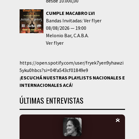
desde 10.000,00
CUMPLE MACABRO LVI
Bandas Invitadas: Ver flyer
08/08/2026
19:00
Melonio Bar
C.A.B.A.
Ver flyer
https://open.spotify.com/user/fryek7yen9yhawzi
5yku0hbcs?si=04fa543cf01849e9
¡
ESCUCHÁ NUESTRAS PLAYLISTS NACIONALES E
INTERNACIONALES
ACÁ
!
ÚLTIMAS ENTREVISTAS