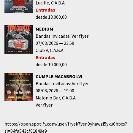
Lucille
C.A.B.A.
Entradas
desde 13.000,00
MEDIUM
Bandas invitadas: Ver flyer
07/08/2026
23:59
Club V
C.A.B.A.
Entradas
desde 10.000,00
CUMPLE MACABRO LVI
Bandas Invitadas: Ver flyer
08/08/2026
19:00
Melonio Bar
C.A.B.A.
Ver flyer
https://open.spotify.com/user/fryek7yen9yhawzi5yku0hbcs?
si=04fa543cf01849e9