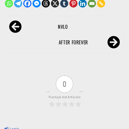
Navegación
NVLO
de
entradas
AFTER FOREVER
0
Puntaje del Artículo
Login