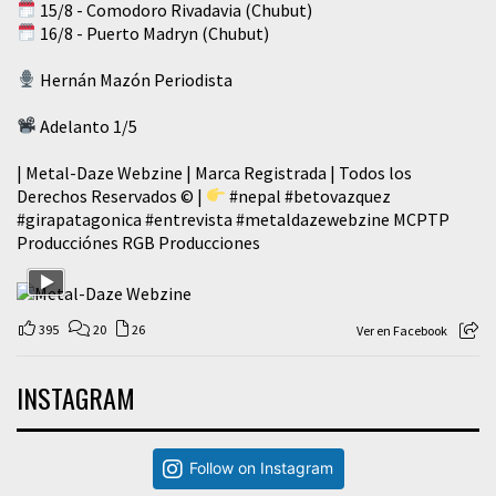
15/8 - Comodoro Rivadavia (Chubut)
16/8 - Puerto Madryn (Chubut)
Hernán Mazón Periodista
Adelanto 1/5
| Metal-Daze Webzine | Marca Registrada | Todos los
Derechos Reservados © |
#nepal
#betovazquez
#girapatagonica
#entrevista
#metaldazewebzine
MCPTP
Producciónes RGB Producciones
395
20
26
Ver en Facebook
INSTAGRAM
Follow on Instagram