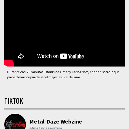
Durante casi 20 minutos Estanislao Aimar y Carlos Noro, charlan sobre lo que
probablemente pueda ser el mejor festival del año.
TIKTOK
Metal-Daze Webzine
@metaldazewzine