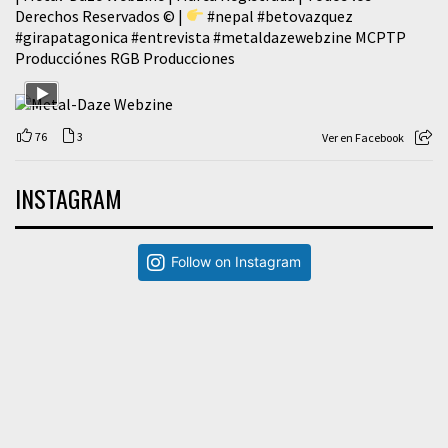
Derechos Reservados © |
#nepal
#betovazquez
#girapatagonica
#entrevista
#metaldazewebzine
MCPTP
Producciónes RGB Producciones
76
3
Ver en Facebook
INSTAGRAM
Follow on Instagram