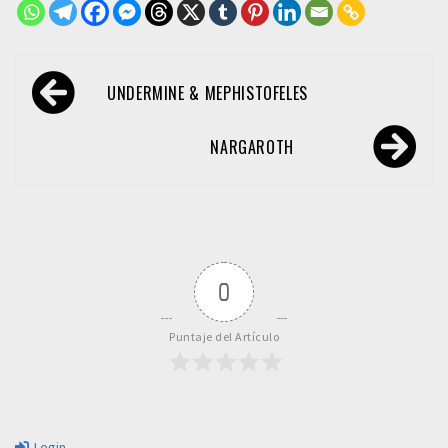
Navegación
UNDERMINE & MEPHISTOFELES
de
entradas
NARGAROTH
0
Puntaje del Artículo
Login