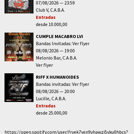
07/08/2026
23:59
Club V
C.A.B.A.
Entradas
desde 10.000,00
CUMPLE MACABRO LVI
Bandas Invitadas: Ver flyer
08/08/2026
19:00
Melonio Bar
C.A.B.A.
Ver flyer
RIFF X HUMANOIDES
Bandas invitadas: Ver flyer
08/08/2026
20:00
Lucille
C.A.B.A.
Entradas
desde 25.000,00
https://open.spotify.com/user/fryek7yen9yhawzi5yku0hbcs?