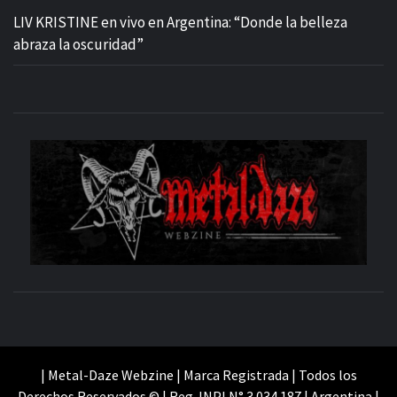
LIV KRISTINE en vivo en Argentina: “Donde la belleza
abraza la oscuridad”
M
SITIO OFICIAL
WE
| Metal-Daze Webzine | Marca Registrada | Todos los
Derechos Reservados © | Reg. INPI N° 3.034.187 | Argentina |