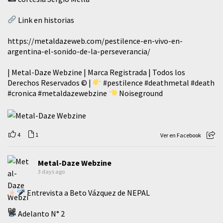
Link en historias
https://metaldazeweb.com/pestilence-en-vivo-en-
argentina-el-sonido-de-la-perseverancia/
| Metal-Daze Webzine | Marca Registrada | Todos los
Derechos Reservados © |
#pestilence
#deathmetal
#death
#cronica
#metaldazewebzine
Noiseground
4
1
Ver en Facebook
Metal-Daze Webzine
3 days ago
Entrevista a Beto Vázquez de NEPAL
Adelanto N° 2