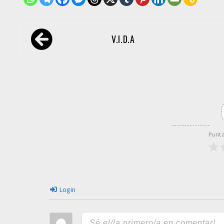
Navegación
V.I.D.A
de
entradas
Punta
Login