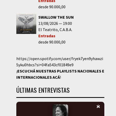
Entradas
desde 90.000,00
SWALLOW THE SUN
13/08/2026
19:00
El Teatrito
C.A.B.A.
Entradas
desde 90.000,00
https://open.spotify.com/user/fryek7yen9yhawzi
5yku0hbcs?si=04fa543cf01849e9
¡
ESCUCHÁ NUESTRAS PLAYLISTS NACIONALES E
INTERNACIONALES
ACÁ
!
ÚLTIMAS ENTREVISTAS