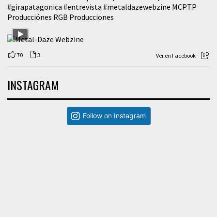
#girapatagonica
#entrevista
#metaldazewebzine
MCPTP
Producciónes RGB Producciones
70
3
Ver en Facebook
INSTAGRAM
Follow on Instagram