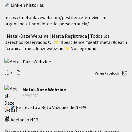
Link en historias
https://metaldazeweb.com/pestilence-en-vivo-en-
argentina-el-sonido-de-la-perseverancia/
| Metal-Daze Webzine | Marca Registrada | Todos los
Derechos Reservados © |
#pestilence
#deathmetal
#death
#cronica
#metaldazewebzine
Noiseground
3
1
Ver en Facebook
Metal-Daze Webzine
3 days ago
Entrevista a Beto Vázquez de NEPAL
Adelanto N° 2