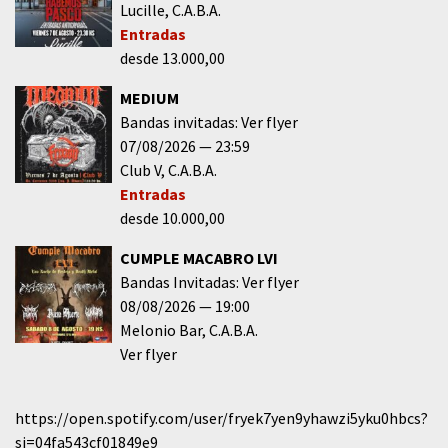
Lucille
C.A.B.A.
Entradas
desde 13.000,00
MEDIUM
Bandas invitadas: Ver flyer
07/08/2026
23:59
Club V
C.A.B.A.
Entradas
desde 10.000,00
CUMPLE MACABRO LVI
Bandas Invitadas: Ver flyer
08/08/2026
19:00
Melonio Bar
C.A.B.A.
Ver flyer
https://open.spotify.com/user/fryek7yen9yhawzi5yku0hbcs?
si=04fa543cf01849e9