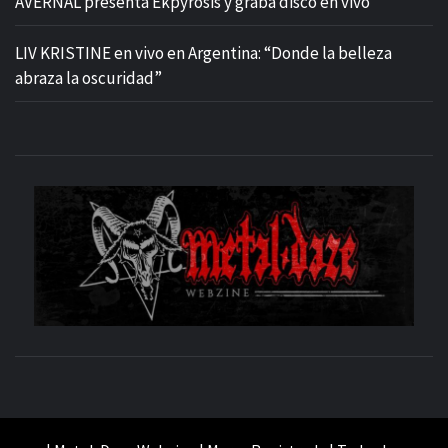
AVERNAL presenta Ekpyrosis y graba disco en vivo
LIV KRISTINE en vivo en Argentina: “Donde la belleza
abraza la oscuridad”
M
SITIO OFICIAL
WE