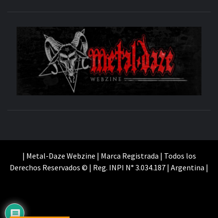
M
SITIO OFICIAL
WE
| Metal-Daze Webzine | Marca Registrada | Todos los
Derechos Reservados © | Reg. INPI N° 3.034.187 | Argentina |