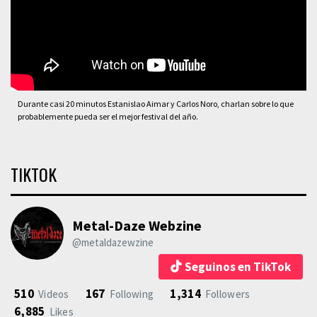
Durante casi 20 minutos Estanislao Aimar y Carlos Noro, charlan sobre lo que
probablemente pueda ser el mejor festival del año.
TIKTOK
Metal-Daze Webzine
@metaldazewzine
Seguinos en TikTok
510
167
1,314
Videos
Following
Followers
6,885
Likes