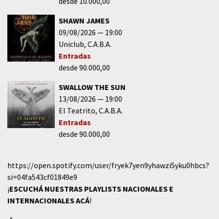
desde 10.000,00
SHAWN JAMES
09/08/2026
19:00
Uniclub
C.A.B.A.
Entradas
desde 90.000,00
SWALLOW THE SUN
13/08/2026
19:00
El Teatrito
C.A.B.A.
Entradas
desde 90.000,00
https://open.spotify.com/user/fryek7yen9yhawzi5yku0hbcs?
si=04fa543cf01849e9
¡
ESCUCHÁ NUESTRAS PLAYLISTS NACIONALES E
INTERNACIONALES
ACÁ
!