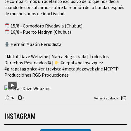
te compartimos un adelanto exclusivo de lo que nos decía
cuando le consultamos sobre la reunión de la banda después
de muchos años de inactividad.
15/8 - Comodoro Rivadavia (Chubut)
16/8 - Puerto Madryn (Chubut)
Hernán Mazón Periodista
| Metal-Daze Webzine | Marca Registrada | Todos los
Derechos Reservados © |
#nepal
#betovazquez
#girapatagonica
#entrevista
#metaldazewebzine
MCPTP
Producciónes RGB Producciones
76
3
Ver en Facebook
INSTAGRAM