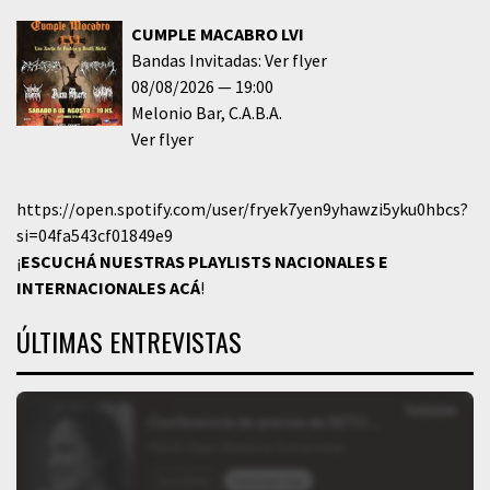
CUMPLE MACABRO LVI
Bandas Invitadas: Ver flyer
08/08/2026
19:00
Melonio Bar
C.A.B.A.
Ver flyer
https://open.spotify.com/user/fryek7yen9yhawzi5yku0hbcs?
si=04fa543cf01849e9
¡
ESCUCHÁ NUESTRAS PLAYLISTS NACIONALES E
INTERNACIONALES
ACÁ
!
ÚLTIMAS ENTREVISTAS