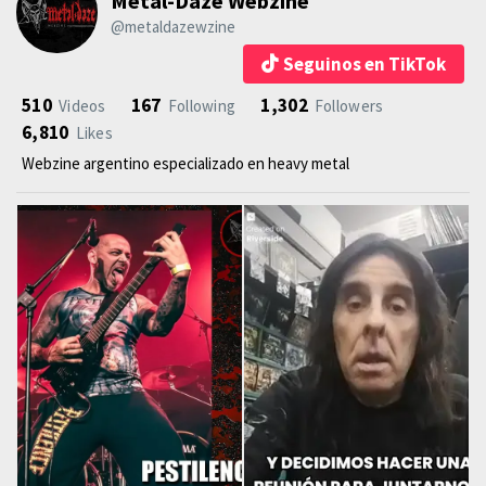
Metal-Daze Webzine
@metaldazewzine
Seguinos en TikTok
510
167
1,302
Videos
Following
Followers
6,810
Likes
Webzine argentino especializado en heavy metal