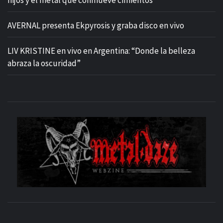
hijos y el metal que conmueve cimientos”
AVERNAL presenta Ekpyrosis y graba disco en vivo
LIV KRISTINE en vivo en Argentina: “Donde la belleza
abraza la oscuridad”
M
SITIO OFICIAL