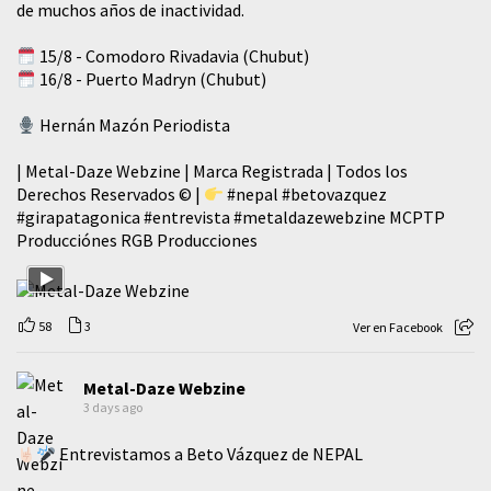
de muchos años de inactividad.
15/8 - Comodoro Rivadavia (Chubut)
16/8 - Puerto Madryn (Chubut)
Hernán Mazón Periodista
| Metal-Daze Webzine | Marca Registrada | Todos los
Derechos Reservados © |
#nepal
#betovazquez
#girapatagonica
#entrevista
#metaldazewebzine
MCPTP
Producciónes RGB Producciones
58
3
Ver en Facebook
Metal-Daze Webzine
3 days ago
Entrevistamos a Beto Vázquez de NEPAL