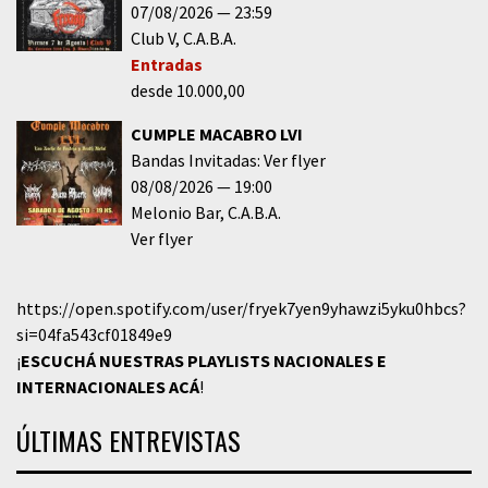
07/08/2026
23:59
Club V
C.A.B.A.
Entradas
desde 10.000,00
CUMPLE MACABRO LVI
Bandas Invitadas: Ver flyer
08/08/2026
19:00
Melonio Bar
C.A.B.A.
Ver flyer
https://open.spotify.com/user/fryek7yen9yhawzi5yku0hbcs?
si=04fa543cf01849e9
¡
ESCUCHÁ NUESTRAS PLAYLISTS NACIONALES E
INTERNACIONALES
ACÁ
!
ÚLTIMAS ENTREVISTAS