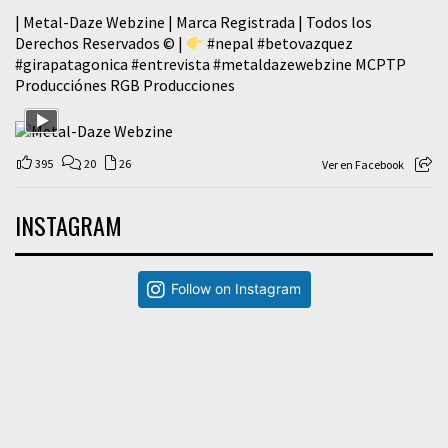
| Metal-Daze Webzine | Marca Registrada | Todos los
Derechos Reservados © |
#nepal
#betovazquez
#girapatagonica
#entrevista
#metaldazewebzine
MCPTP
Producciónes RGB Producciones
395
20
26
Ver en Facebook
INSTAGRAM
Follow on Instagram