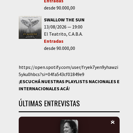
Entradas
desde 90.000,00
SWALLOW THE SUN
13/08/2026
19:00
El Teatrito
C.A.B.A.
Entradas
desde 90.000,00
https://open.spotify.com/user/fryek7yen9yhawzi
5yku0hbcs?si=04fa543cf01849e9
¡
ESCUCHÁ NUESTRAS PLAYLISTS NACIONALES E
INTERNACIONALES
ACÁ
!
ÚLTIMAS ENTREVISTAS