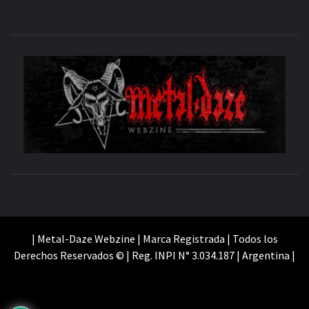
M
SITIO OFICIAL
WE
| Metal-Daze Webzine | Marca Registrada | Todos los
Derechos Reservados © | Reg. INPI N° 3.034.187 | Argentina |