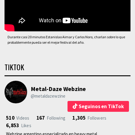
Durante casi 20 minutos Estanislao Aimar y Carlos Noro, charlan sobre lo que
probablemente pueda ser el mejor festival del año.
TIKTOK
Metal-Daze Webzine
@metaldazewzine
Seguinos en TikTok
510
167
1,305
Videos
Following
Followers
6,853
Likes
Webzine argentino especializado en heavy metal