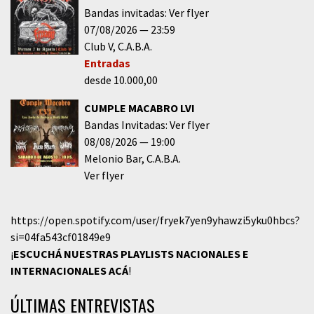
Bandas invitadas: Ver flyer
07/08/2026
23:59
Club V
C.A.B.A.
Entradas
desde 10.000,00
CUMPLE MACABRO LVI
Bandas Invitadas: Ver flyer
08/08/2026
19:00
Melonio Bar
C.A.B.A.
Ver flyer
https://open.spotify.com/user/fryek7yen9yhawzi5yku0hbcs?
si=04fa543cf01849e9
¡
ESCUCHÁ NUESTRAS PLAYLISTS NACIONALES E
INTERNACIONALES
ACÁ
!
ÚLTIMAS ENTREVISTAS