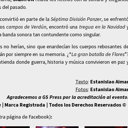
s del pasado.
 convirtió en parte de la
Séptima División Panzer
, se enfrent
los
campos de Verdún
, encontró una
tregua en la Navidad
 banda sonora tan contundente como singular.
las no herían, sino que enardecían los cuerpos rebosantes d
án por siempre en su memoria. ¿“
La gran batalla de Flores
”
ntienda donde guerra, historia y música convivieron en paz 
Texto
:
Estanislao Aima
Fotos
:
Estanislao Aima
Agradecemos a GS Press por la acreditación al evento
 | Marca Registrada | Todos los Derechos Reservados © 
stra página de
Facebook
)
: