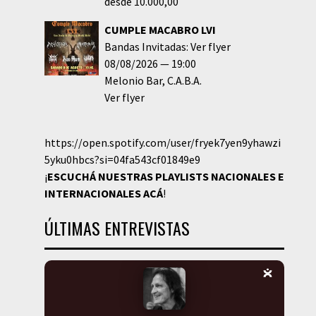
desde 10.000,00
CUMPLE MACABRO LVI
Bandas Invitadas: Ver flyer
08/08/2026
19:00
Melonio Bar
C.A.B.A.
Ver flyer
https://open.spotify.com/user/fryek7yen9yhawzi
5yku0hbcs?si=04fa543cf01849e9
¡
ESCUCHÁ NUESTRAS PLAYLISTS NACIONALES E
INTERNACIONALES
ACÁ
!
ÚLTIMAS ENTREVISTAS