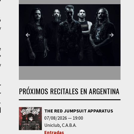
ó
y
e
?
y
r
PRÓXIMOS RECITALES EN ARGENTINA
r
.
|
THE RED JUMPSUIT APPARATUS
07/08/2026
19:00
Uniclub
C.A.B.A.
Entradas