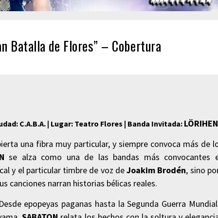
n Batalla de Flores” – Cobertura
LÖRIHEN
Ciudad: C.A.B.A. | Lugar: Teatro Flores | Banda Invitada:
erta una fibra muy particular, y siempre convoca más de l
N
se alza como una de las bandas más convocantes 
al y el particular timbre de voz de
Joakim Brodén
, sino po
us canciones narran historias bélicas reales.
. Desde epopeyas paganas hasta la Segunda Guerra Mundial
oyama,
SABATON
relata los hechos con la soltura y eleganci