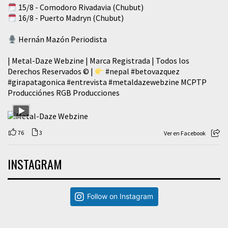
15/8 - Comodoro Rivadavia (Chubut)
16/8 - Puerto Madryn (Chubut)
Hernán Mazón Periodista
| Metal-Daze Webzine | Marca Registrada | Todos los
Derechos Reservados © |
#nepal
#betovazquez
#girapatagonica
#entrevista
#metaldazewebzine
MCPTP
Producciónes RGB Producciones
76
3
Ver en Facebook
INSTAGRAM
Follow on Instagram