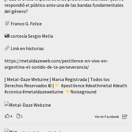
respondió el público ante una de las bandas fundamentales
del género?
Franco G. Felice
cortesía Sergio Mella
Link en historias
https://metaldazeweb.com/pestilence-en-vivo-en-
argentina-el-sonido-de-la-perseverancia/
| Metal-Daze Webzine | Marca Registrada | Todos los
Derechos Reservados © |
#pestilence
#deathmetal
#death
#cronica
#metaldazewebzine
Noiseground
4
1
Ver en Facebook