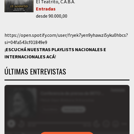
El Teatrito
C.A.B.A.
Entradas
desde 90.000,00
https://open.spotify.com/user/fryek7yen9yhawzi5yku0hbcs?
si=04fa543cf01849e9
¡
ESCUCHÁ NUESTRAS PLAYLISTS NACIONALES E
INTERNACIONALES
ACÁ
!
ÚLTIMAS ENTREVISTAS