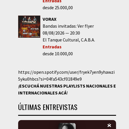
Entradas
desde 25.000,00
VORAX
Bandas invitadas: Ver flyer
08/08/2026
20:30
El Tanque Cultural
C.A.B.A.
Entradas
desde 10.000,00
https://open.spotify.com/user/fryek7yen9yhawzi
5yku0hbcs?si=04fa543cf01849e9
¡
ESCUCHÁ NUESTRAS PLAYLISTS NACIONALES E
INTERNACIONALES
ACÁ
!
ÚLTIMAS ENTREVISTAS