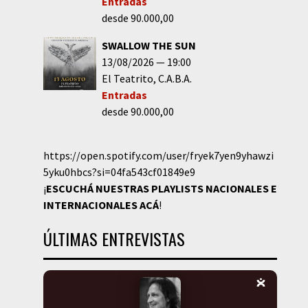
Entradas
desde 90.000,00
SWALLOW THE SUN
13/08/2026
19:00
El Teatrito
C.A.B.A.
Entradas
desde 90.000,00
https://open.spotify.com/user/fryek7yen9yhawzi
5yku0hbcs?si=04fa543cf01849e9
¡
ESCUCHÁ NUESTRAS PLAYLISTS NACIONALES E
INTERNACIONALES
ACÁ
!
ÚLTIMAS ENTREVISTAS